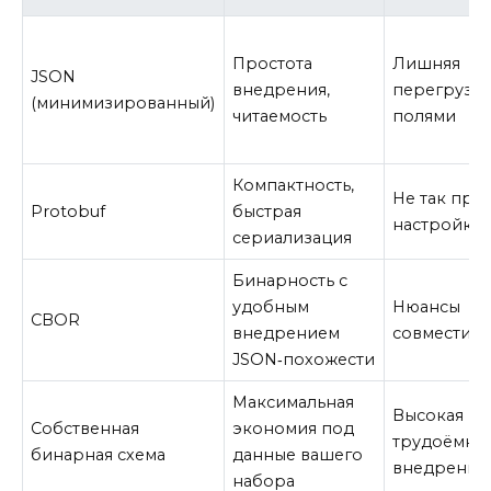
Простота
Лишняя
JSON
внедрения,
перегрузк
(минимизированный)
читаемость
полями
Компактность,
Не так прос
Protobuf
быстрая
настройке
сериализация
Бинарность с
удобным
Нюансы
CBOR
внедрением
совместим
JSON‑похожести
Максимальная
Высокая
Собственная
экономия под
трудоёмко
бинарная схема
данные вашего
внедрения
набора