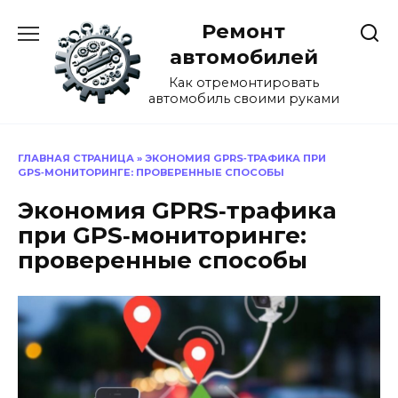
Перейти
Ремонт
к
содержанию
автомобилей
Как отремонтировать
автомобиль своими руками
ГЛАВНАЯ СТРАНИЦА
»
ЭКОНОМИЯ GPRS‑ТРАФИКА ПРИ
GPS‑МОНИТОРИНГЕ: ПРОВЕРЕННЫЕ СПОСОБЫ
Экономия GPRS‑трафика
при GPS‑мониторинге:
проверенные способы