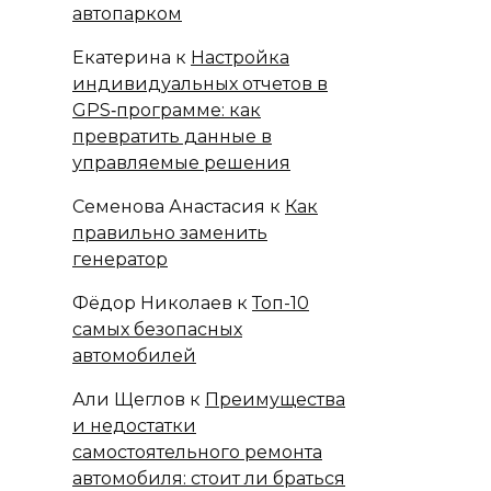
автопарком
Екатерина
к
Настройка
индивидуальных отчетов в
GPS‑программе: как
превратить данные в
управляемые решения
Семенова Анастасия
к
Как
правильно заменить
генератор
Фёдор Николаев
к
Топ-10
самых безопасных
автомобилей
Али Щеглов
к
Преимущества
и недостатки
самостоятельного ремонта
автомобиля: стоит ли браться