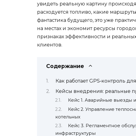
увидеть реальную картину происходящ
расходуется топливо, какие маршрут
фантастика будущего, это уже практи
на местах и экономит ресурсы городов
признаках эффективности и реальных
клиентов.
Содержание
Как работает GPS‑контроль дл
Кейсы внедрения: реальные 
Кейс 1. Аварийные выезды 
Кейс 2. Управление теплос
котельных
Кейс 3. Регламентное обсл
инфраструктуры