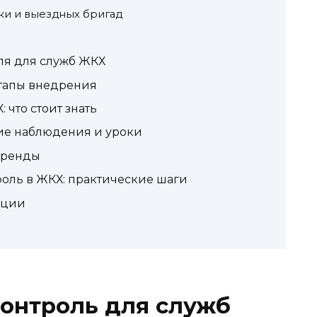
ики и выездных бригад
ля для служб ЖКХ
 этапы внедрения
что стоит знать
ие наблюдения и уроки
тренды
роль в ЖКХ: практические шаги
ации
контроль для служб