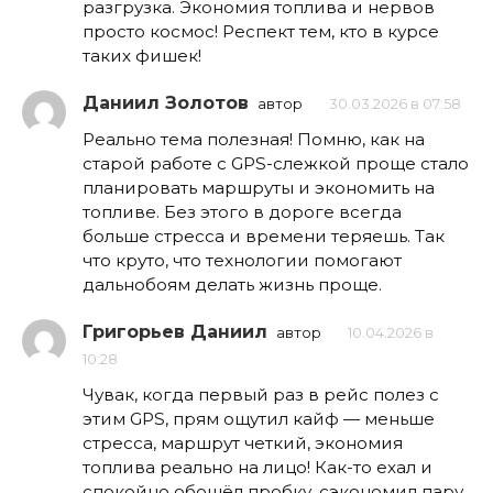
разгрузка. Экономия топлива и нервов
просто космос! Респект тем, кто в курсе
таких фишек!
Даниил Золотов
автор
30.03.2026 в 07:58
Реально тема полезная! Помню, как на
старой работе с GPS-слежкой проще стало
планировать маршруты и экономить на
топливе. Без этого в дороге всегда
больше стресса и времени теряешь. Так
что круто, что технологии помогают
дальнобоям делать жизнь проще.
Григорьев Даниил
автор
10.04.2026 в
10:28
Чувак, когда первый раз в рейс полез с
этим GPS, прям ощутил кайф — меньше
стресса, маршрут четкий, экономия
топлива реально на лицо! Как-то ехал и
спокойно обошёл пробку, сэкономил пару