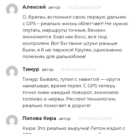
Алексей
автор
23.05.2026 в 12:26
О, братан, вспомнил свою первую дальняк
с GPS – реально жизнь облегчает! Не нужно
плутать, маршруты точные, бензин
экономится. Ехал как босс, все под
контролем. Вот бы такие штуки раньше
были, я б не парился! Крутяк, однозначно
полезняк для дальнобоев!
Тимур
автор
14.06.2026 в 07:06
Тимур: Бывало, тупил с навигой — круги
наматывал, время терял. С GPS теперь
точно знаю каждый поворот, экономлю
топливо и нервы. Респект технологии,
реально помогает в дороге!
Попова Кира
автор
10.07.2026 в 06:57
Кира: Это реально выручка! Летом ездил с