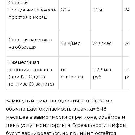
Средняя
продолжительность
60 ч
36 ч
24 ч
простоя в месяц
Средняя задержка
48 ч/мес
24 ч/мес
24 ч
на объездах
Ежемесячная
экономия топлива
не
≈ 2,3 млн
≈ 2,
(при 12 ТС, цена
считается
руб
руб
топлива 60 за литр)
Замкнутый цикл внедрения в этой схеме
обычно даёт окупаемость в рамках 6–18
месяцев в зависимости от региона, объёмов и
цены услуг мониторинга. В реальности цифры
будут варьироваться, но принцип остаётся