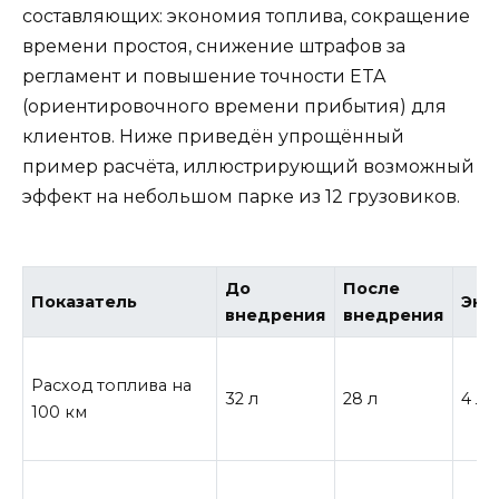
составляющих: экономия топлива, сокращение
времени простоя, снижение штрафов за
регламент и повышение точности ETA
(ориентировочного времени прибытия) для
клиентов. Ниже приведён упрощённый
пример расчёта, иллюстрирующий возможный
эффект на небольшом парке из 12 грузовиков.
До
После
Показатель
Эко
внедрения
внедрения
Расход топлива на
32 л
28 л
4 л/
100 км