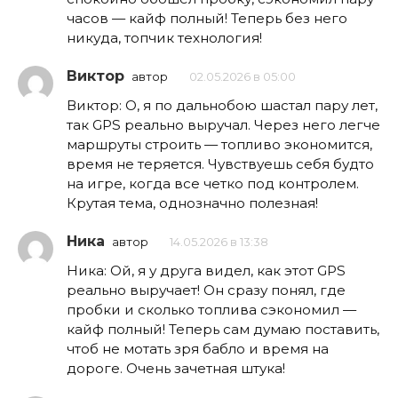
часов — кайф полный! Теперь без него
никуда, топчик технология!
Виктор
автор
02.05.2026 в 05:00
Виктор: О, я по дальнобою шастал пару лет,
так GPS реально выручал. Через него легче
маршруты строить — топливо экономится,
время не теряется. Чувствуешь себя будто
на игре, когда все четко под контролем.
Крутая тема, однозначно полезная!
Ника
автор
14.05.2026 в 13:38
Ника: Ой, я у друга видел, как этот GPS
реально выручает! Он сразу понял, где
пробки и сколько топлива сэкономил —
кайф полный! Теперь сам думаю поставить,
чтоб не мотать зря бабло и время на
дороге. Очень зачетная штука!