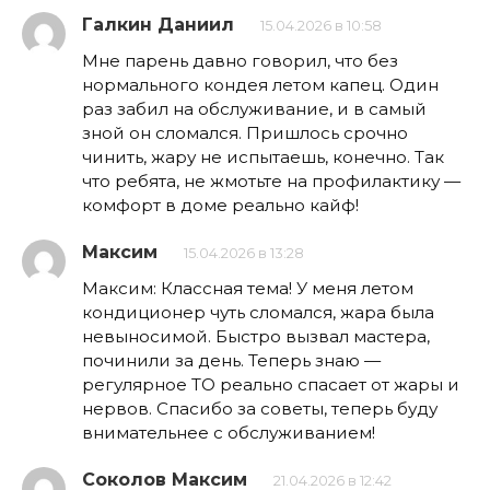
Галкин Даниил
15.04.2026 в 10:58
Мне парень давно говорил, что без
нормального кондея летом капец. Один
раз забил на обслуживание, и в самый
зной он сломался. Пришлось срочно
чинить, жару не испытаешь, конечно. Так
что ребята, не жмотьте на профилактику —
комфорт в доме реально кайф!
Максим
15.04.2026 в 13:28
Максим: Классная тема! У меня летом
кондиционер чуть сломался, жара была
невыносимой. Быстро вызвал мастера,
починили за день. Теперь знаю —
регулярное ТО реально спасает от жары и
нервов. Спасибо за советы, теперь буду
внимательнее с обслуживанием!
Соколов Максим
21.04.2026 в 12:42