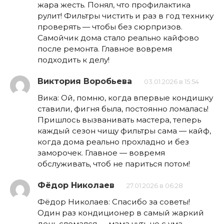
жара жесть. Понял, что профилактика
рулит! Фильтры чистить и раз в год технику
проверять — чтобы без сюрпризов.
Самойчик дома стало реально кайфово
после ремонта. Главное вовремя
подходить к делу!
Виктория Воробьева
03.01.2026 в 15:54
Вика: Ой, помню, когда впервые кондишку
ставили, фигня была, постоянно ломалась!
Пришлось вызванивать мастера, теперь
каждый сезон чищу фильтры сама — кайф,
когда дома реально прохладно и без
заморочек. Главное — вовремя
обслуживать, чтоб не париться потом!
Фёдор Николаев
27.01.2026 в 06:28
Фёдор Николаев: Спасибо за советы!
Один раз кондиционер в самый жаркий
день сломался — мама чуть не с ума