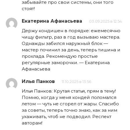
забывайте про свои системы, они того
стоят!
Екатерина Афанасьева
03.09.2025 в 12:54
Держу кондишен в порядке: ежемесячно
чищу фильтр, раз в год вызываю мастера.
Однажды забился наружный блок —
мастер починил за день, теперь тишина и
прохлада. Рекомендую простые
регулярные заморочки. — Екатерина
Афанасьева
Илья Панков
11.10.2025 в 13:56
Илья Панков: Крутая статья, прям в тему!
Помню, когда у меня кондей поломался
летом — чуть не сгорел от жары. Спасибо
за советы, теперь точно знаю, как за ним
ухаживать, чтоб не подводил. Респект
авторам!