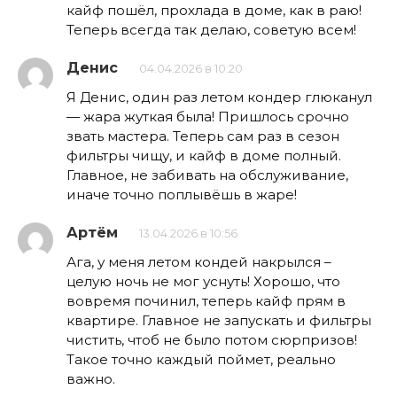
кайф пошёл, прохлада в доме, как в раю!
Теперь всегда так делаю, советую всем!
Денис
04.04.2026 в 10:20
Я Денис, один раз летом кондер глюканул
— жара жуткая была! Пришлось срочно
звать мастера. Теперь сам раз в сезон
фильтры чищу, и кайф в доме полный.
Главное, не забивать на обслуживание,
иначе точно поплывёшь в жаре!
Артём
13.04.2026 в 10:56
Ага, у меня летом кондей накрылся –
целую ночь не мог уснуть! Хорошо, что
вовремя починил, теперь кайф прям в
квартире. Главное не запускать и фильтры
чистить, чтоб не было потом сюрпризов!
Такое точно каждый поймет, реально
важно.