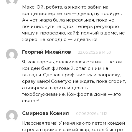
Макс: Ой, ребята, а я как-то забил на
кондиционер летом — думал, ну пройдет.
Ан нет, жара была нереальная, пока не
починил, чуть не сдох! Теперь регулярно
чищу и проверяю, кайф полный в доме, не
жарко, не холодно — идеально!
Георгий Михайлов
22.05.2026 в 14:50
Я, как парень, сталкивался с этим — летом
кондей был фиговый, спал с ним на
выпады. Сделал проф. чистку и заправку,
сразу кайф! Советую не ждать, пока сгорит,
а вовремя шарить и делать
техобслуживание. Комфорт в доме — это
святое!
Смирнова Ксения
07.06.2026 в 11:12
Классная тема! У меня как-то летом кондей
стрелял прямо в самый жар, хотел быстро