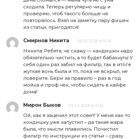
сходила. Теперь регулярно чищу и
проверяю, чтоб такого больше не
повторялось. Взял на заметку пару фишек
из статьи, пригодятся!
Смирнов Никита
06.02.2026 в 14:16
Никита: Ребята, че скажу — кандишин надо
обязательно чистить, а то будет бабахнуть! У
себя один раз забил на фильтр, так в итоге
жуткая вонь была и тп, пока не вскрыл, не
поверите. Бери за правило – раз в год
мойка и проф чек, чтобы сидеть в кайфе
дома!
Мирон Быков
03.03.2026 в 01:14
Ой, как я заценил этот совет! У меня как-то
кондишку уже запустил – да такая жара
была, что мысли плавились. Почистил
фильтр по инструкции из статьи – сразу