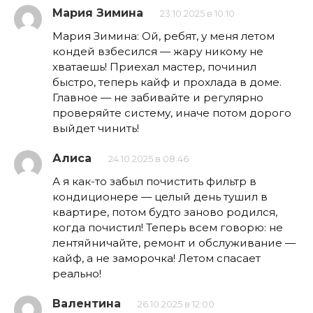
Мария Зимина
23.10.2025 в 10:10
Мария Зимина: Ой, ребят, у меня летом
кондей взбесился — жару никому не
хватаешь! Приехал мастер, починил
быстро, теперь кайф и прохлада в доме.
Главное — не забивайте и регулярно
проверяйте систему, иначе потом дорого
выйдет чинить!
Алиса
24.10.2025 в 08:46
А я как-то забыл почистить фильтр в
кондиционере — целый день тушил в
квартире, потом будто заново родился,
когда почистил! Теперь всем говорю: не
лентяйничайте, ремонт и обслуживание —
кайф, а не заморочка! Летом спасает
реально!
Валентина
26.10.2025 в 12:00