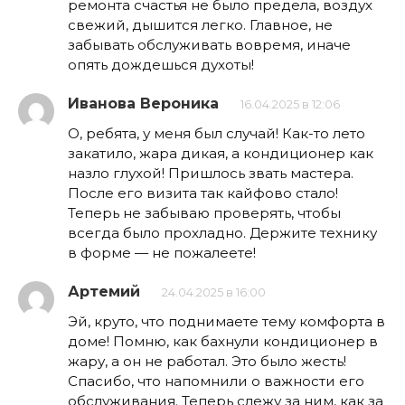
ремонта счастья не было предела, воздух
свежий, дышится легко. Главное, не
забывать обслуживать вовремя, иначе
опять дождешься духоты!
Иванова Вероника
16.04.2025 в 12:06
О, ребята, у меня был случай! Как-то лето
закатило, жара дикая, а кондиционер как
назло глухой! Пришлось звать мастера.
После его визита так кайфово стало!
Теперь не забываю проверять, чтобы
всегда было прохладно. Держите технику
в форме — не пожалеете!
Артемий
24.04.2025 в 16:00
Эй, круто, что поднимаете тему комфорта в
доме! Помню, как бахнули кондиционер в
жару, а он не работал. Это было жесть!
Спасибо, что напомнили о важности его
обслуживания. Теперь слежу за ним, как за