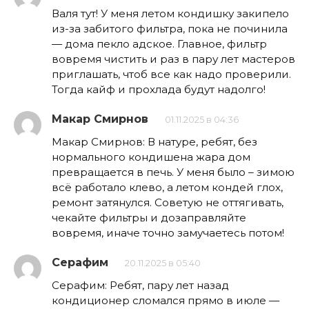
Валя тут! У меня летом кондишку закипело
из-за забитого фильтра, пока не починила
— дома пекло адское. Главное, фильтр
вовремя чистить и раз в пару лет мастеров
приглашать, чтоб все как надо проверили.
Тогда кайф и прохлада будут надолго!
Макар Смирнов
01.11.2025 в 04:36
Макар Смирнов: В натуре, ребят, без
нормального кондишена жара дом
превращается в печь. У меня было – зимою
всё работало клево, а летом кондей глох,
ремонт затянулся. Советую не оттягивать,
чекайте фильтры и дозаправляйте
вовремя, иначе точно замучаетесь потом!
Серафим
20.11.2025 в 05:40
Серафим: Ребят, пару лет назад
кондиционер сломался прямо в июле —