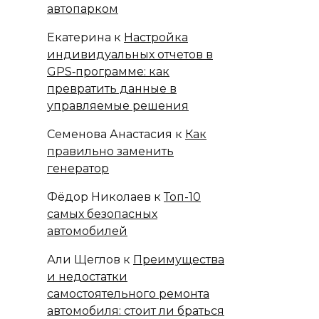
автопарком
Екатерина
к
Настройка
индивидуальных отчетов в
GPS‑программе: как
превратить данные в
управляемые решения
Семенова Анастасия
к
Как
правильно заменить
генератор
Фёдор Николаев
к
Топ-10
самых безопасных
автомобилей
Али Щеглов
к
Преимущества
и недостатки
самостоятельного ремонта
автомобиля: стоит ли браться