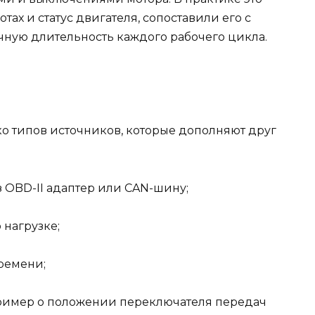
отах и статус двигателя, сопоставили его с
чную длительность каждого рабочего цикла.
ко типов источников, которые дополняют друг
з OBD-II адаптер или CAN-шину;
 нагрузке;
ремени;
ример о положении переключателя передач