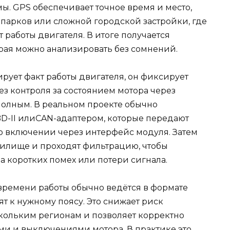
мы. GPS обеспечивает точное время и место,
 парков или сложной городской застройки, где
 работы двигателя. В итоге получается
рая можно анализировать без сомнений.
ирует факт работы двигателя, он фиксирует
ез контроля за состоянием мотора через
полным. В реальном проекте обычно
BD-II илиCAN-адаптером, которые передают
его включении через интерфейс модуля. Затем
нилище и проходят фильтрацию, чтобы
 коротких помех или потери сигнала.
времени работы обычно ведётся в формате
ят к нужному поясу. Это снижает риск
кольким регионам и позволяет корректно
и и выключениями мотора. В практике это