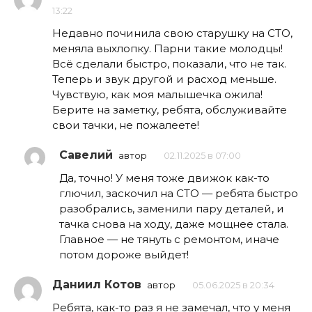
13:22
Недавно починила свою старушку на СТО,
меняла выхлопку. Парни такие молодцы!
Всё сделали быстро, показали, что не так.
Теперь и звук другой и расход меньше.
Чувствую, как моя малышечка ожила!
Берите на заметку, ребята, обслуживайте
свои тачки, не пожалеете!
Савелий
автор
02.11.2025 в 07:00
Да, точно! У меня тоже движок как-то
глючил, заскочил на СТО — ребята быстро
разобрались, заменили пару деталей, и
тачка снова на ходу, даже мощнее стала.
Главное — не тянуть с ремонтом, иначе
потом дороже выйдет!
Даниил Котов
автор
05.06.2025 в 20:34
Ребята, как-то раз я не замечал, что у меня