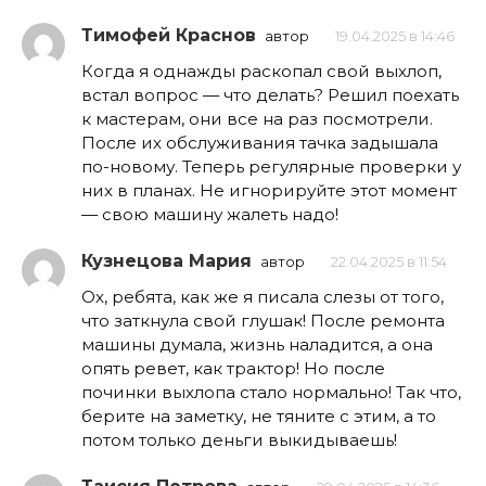
Тимофей Краснов
автор
19.04.2025 в 14:46
Когда я однажды раскопал свой выхлоп,
встал вопрос — что делать? Решил поехать
к мастерам, они все на раз посмотрели.
После их обслуживания тачка задышала
по-новому. Теперь регулярные проверки у
них в планах. Не игнорируйте этот момент
— свою машину жалеть надо!
Кузнецова Мария
автор
22.04.2025 в 11:54
Ох, ребята, как же я писала слезы от того,
что заткнула свой глушак! После ремонта
машины думала, жизнь наладится, а она
опять ревет, как трактор! Но после
починки выхлопа стало нормально! Так что,
берите на заметку, не тяните с этим, а то
потом только деньги выкидываешь!