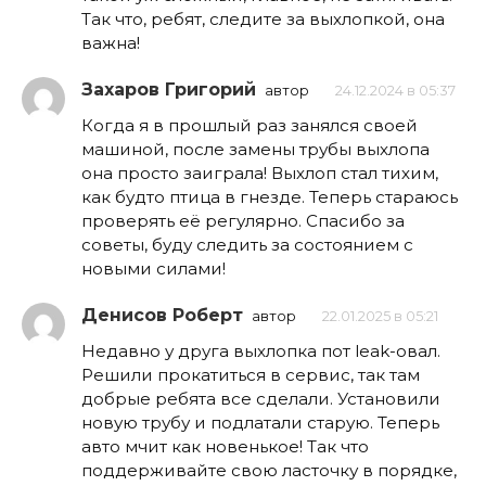
Так что, ребят, следите за выхлопкой, она
важна!
Захаров Григорий
автор
24.12.2024 в 05:37
Когда я в прошлый раз занялся своей
машиной, после замены трубы выхлопа
она просто заиграла! Выхлоп стал тихим,
как будто птица в гнезде. Теперь стараюсь
проверять её регулярно. Спасибо за
советы, буду следить за состоянием с
новыми силами!
Денисов Роберт
автор
22.01.2025 в 05:21
Недавно у друга выхлопка пот leak-овал.
Решили прокатиться в сервис, так там
добрые ребята все сделали. Установили
новую трубу и подлатали старую. Теперь
авто мчит как новенькое! Так что
поддерживайте свою ласточку в порядке,