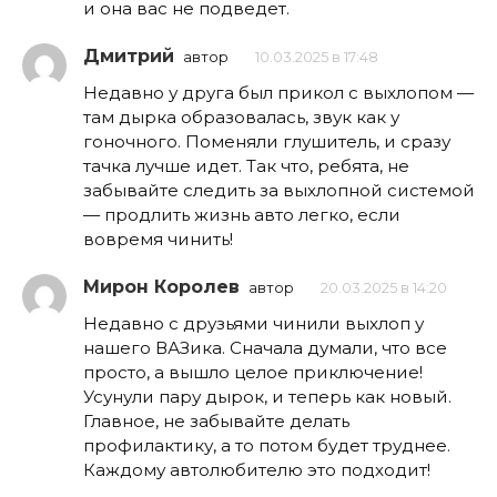
и она вас не подведет.
Дмитрий
автор
10.03.2025 в 17:48
Недавно у друга был прикол с выхлопом —
там дырка образовалась, звук как у
гоночного. Поменяли глушитель, и сразу
тачка лучше идет. Так что, ребята, не
забывайте следить за выхлопной системой
— продлить жизнь авто легко, если
вовремя чинить!
Мирон Королев
автор
20.03.2025 в 14:20
Недавно с друзьями чинили выхлоп у
нашего ВАЗика. Сначала думали, что все
просто, а вышло целое приключение!
Усунули пару дырок, и теперь как новый.
Главное, не забывайте делать
профилактику, а то потом будет труднее.
Каждому автолюбителю это подходит!