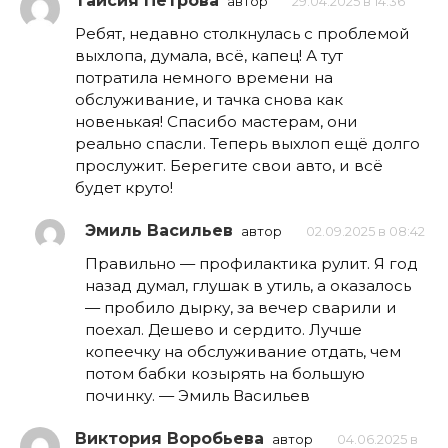
Таисия Петрова
автор
29.04.2025 в 14:36
Ребят, недавно столкнулась с проблемой
выхлопа, думала, всё, капец! А тут
потратила немного времени на
обслуживание, и тачка снова как
новенькая! Спасибо мастерам, они
реально спасли. Теперь выхлоп ещё долго
прослужит. Берегите свои авто, и всё
будет круто!
Эмиль Васильев
автор
02.09.2025 в 08:42
Правильно — профилактика рулит. Я год
назад думал, глушак в утиль, а оказалось
— пробило дырку, за вечер сварили и
поехал. Дешево и сердито. Лучше
копеечку на обслуживание отдать, чем
потом бабки козырять на большую
починку. — Эмиль Васильев
Виктория Воробьева
автор
04.06.2025 в