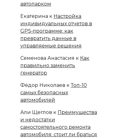
автопарком
Екатерина
к
Настройка
индивидуальных отчетов в
GPS‑программе: как
превратить данные в
управляемые решения
Семенова Анастасия
к
Как
правильно заменить
генератор
Фёдор Николаев
к
Топ-10
самых безопасных
автомобилей
Али Щеглов
к
Преимущества
и недостатки
самостоятельного ремонта
автомобиля: стоит ли браться