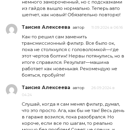
немного замороченный, но с подсказками
из гайдов вышло нормально. Теперь авто
шепчет, как новый! Обязательно повторю!
Таисия Алексеева
автор
11.09.2024 в 06:16
Как-то решил сам заменить
трансмиссионный фильтр. Все было ок,
пока не столкнулся с головоломкой—где
этот чертов болтик! Нервы потянулись, но в
итоге справился. Результат—машина
работает как новенькая. Рекомендую не
бояться, пробуйте!
Таисия Алексеева
автор
26.09.2024 в
04:24
Слушай, когда я сам менял фильтр, думал,
что это просто. Ага, как бы не так! Весь день
в гараже возился, пока разобрался. Но
короче, если все по шагам, то реально
можно без проблем! Совет: не спеши, и