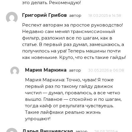
это делать. Рекомендую!
Григорий Грибов
автор
18.03.2025 в 14:58
Респект авторам за простое руководство!
Недавно сам менял трансмиссионный
фильтр, разложил все по шагам, как в
статье. В первый раз думал, замешкаюсь, а
получилось на ура! Теперь машины почти
как новенькие. Круто, что есть такие гайды!
Мария Маркина
автор
30.05.2026 в 06:08
Мария Маркина: Точно, чувак! Я тоже
первый раз по такому гайду движок
чистил — думал, провалюсь, а все четко
вышло. Главное — спокойно и по шагам,
тогда кайф от результата чувствуешь.
Такие лайфхаки реально жизнь
упрощают!
Дарья Вишневская
автор
26.03.2025 в