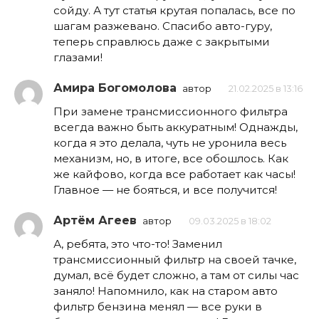
сойду. А тут статья крутая попалась, все по
шагам разжевано. Спасибо авто-гуру,
теперь справлюсь даже с закрытыми
глазами!
Амира Богомолова
автор
21.02.2025 в 13:16
При замене трансмиссионного фильтра
всегда важно быть аккуратным! Однажды,
когда я это делала, чуть не уронила весь
механизм, но, в итоге, все обошлось. Как
же кайфово, когда все работает как часы!
Главное — не бояться, и все получится!
Артём Агеев
автор
09.03.2025 в 18:02
А, ребята, это что-то! Заменил
трансмиссионный фильтр на своей тачке,
думал, всё будет сложно, а там от силы час
заняло! Напомнило, как на старом авто
фильтр бензина менял — все руки в