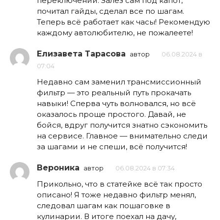
переключении. Залез сам под капот,
почитал гайды, сделал все по шагам.
Теперь всё работает как часы! Рекомендую
каждому автолюбителю, не пожалеете!
Елизавета Тарасова
автор
06.08.2024 в
07:04
Недавно сам заменил трансмиссионный
фильтр — это реальный путь прокачать
навыки! Сперва чуть волновался, но всё
оказалось проще простого. Давай, не
бойся, вдруг получится знатно сэкономить
на сервисе. Главное — внимательно следи
за шагами и не спеши, всё получится!
Вероника
автор
06.08.2024 в 07:34
Прикольно, что в статейке всё так просто
описано! Я тоже недавно фильтр менял,
следовал шагам как пошаговке в
кулинарии. В итоге поехал на дачу,