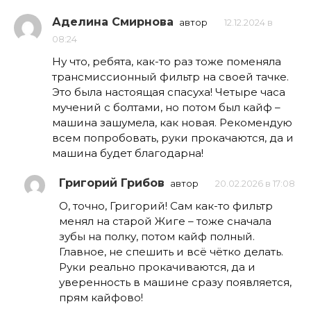
Аделина Смирнова
автор
12.12.2024 в
08:24
Ну что, ребята, как-то раз тоже поменяла
трансмиссионный фильтр на своей тачке.
Это была настоящая спасуха! Четыре часа
мучений с болтами, но потом был кайф –
машина зашумела, как новая. Рекомендую
всем попробовать, руки прокачаются, да и
машина будет благодарна!
Григорий Грибов
автор
20.02.2026 в 17:08
О, точно, Григорий! Сам как-то фильтр
менял на старой Жиге – тоже сначала
зубы на полку, потом кайф полный.
Главное, не спешить и всё чётко делать.
Руки реально прокачиваются, да и
уверенность в машине сразу появляется,
прям кайфово!