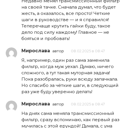
Недавно менял трансмиссионный фильтр
на своей тачке. Сначала думал, что будет
жесть, а оказалось, все просто! Четкие
шаги в руководстве — и я справился!
Теперечаще крутить гайки буду, такое
дело под силу каждому! Главное — не
бояться и пробовать!
Мирослава
автор
08.02.2025 в 08:47
Я, например, один раз сама заменила
фильтр, когда муж уехал. Думаю, ничего
сложного, а тут такая муторная задача!
Пока разобралась, руки всюду запачкала.
Но спасибо за чёткие шаги, в следующий
раз уже буду уверенно делать!
Мирослава
автор
08.02.2025 в 08:47
На днях сама меняла трансмиссионный
фильтр, сразу вспоминаю, как первый раз
мучилась с этой ерундой! Думала, с ума