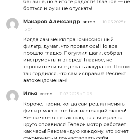
бензине, но в итоге радость! Главное — не
бояться и руки не опускать!
Макаров Александр
автор
10.03.2025 в
15:04
Когда сам менял трансмиссионный
фильтр, думал, что провалюсь! Но все
прошло гладко. Погуглил шаги, собрал
инструменты и вперед! Главное, не
торопиться и все делать аккуратно. Потом
так гордился, что сам исправил! Респект
автохендсменам!
Илья
автор
11.03.2025 в 11:06
Короче, парни, когда сам решил менять
фильтр масла, это был настоящий экшен!
Вечно что-то не так шло, но я все равно
круто справился! Теперь мотор работает
как часы! Рекомендую каждому, кто хочет
сэкономить и почувствовать себя