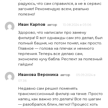
радуюсь, что сам справился, а не в сервис
загонял! Рекомендую всем, реально
полезно!
Иван Карпов
автор
13.08.2024 в 05:06
Здорово, что написали про замену
фильтра! Я вот однажды сам это делал, был
полный башня, но потом понял, как просто.
Главное — голова на плечах и немного
терпения. Теперь все делаю сам,
экономлю кучу бабла. Респект за полезный
гайдик!
Иванова Вероника
автор
05.09.2024 в
07:36
Недавно сам решил поменять
трансмиссионный фильтр на тачке. Просто
капец, как важно это делать! Все по шагам
— разобрался, блин, легко! Процесс хоть