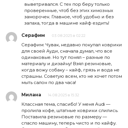
выветривался. С тех пор беру только
проверенные, чтоб без этих химозных
заморочек. Главное, чтоб удобно и без
запаха, тогда в машине кайф ездить!
Серафим
03.08.2025 в 02:22
Серафим: Чувак, недавно покупал коврики
для своей Ауди, сначала думал, что все
одинаковые. Но тут понял – разные по
материалу и дизайну! Взял резиновые,
когда вожу собаку – кайф, грязь и вода не
страшны. Советую всем, кто не хочет потом
мыть салон по два часа!
Милана
14.08.2025 в 15:32
Классная тема, спасибо! У меня Audi —
пролила кофе, штатные коврики слились.
Поставила резиновые по размеру —
спасло машину, теперь чисто и по кайфу.