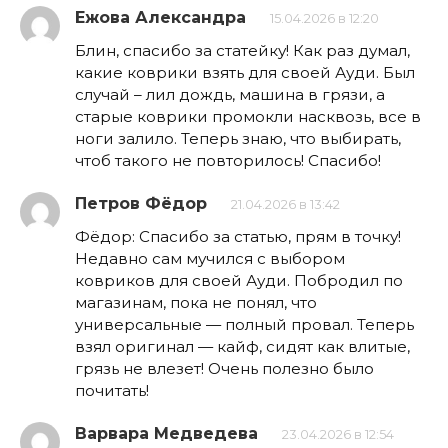
Ежова Александра
15.04.2026 в 12:20
Блин, спасибо за статейку! Как раз думал,
какие коврики взять для своей Ауди. Был
случай – лил дождь, машина в грязи, а
старые коврики промокли насквозь, все в
ноги залило. Теперь знаю, что выбирать,
чтоб такого не повторилось! Спасибо!
Петров Фёдор
21.04.2026 в 13:42
Фёдор: Спасибо за статью, прям в точку!
Недавно сам мучился с выбором
ковриков для своей Ауди. Побродил по
магазинам, пока не понял, что
универсальные — полный провал. Теперь
взял оригинал — кайф, сидят как влитые,
грязь не влезет! Очень полезно было
почитать!
Варвара Медведева
23.04.2026 в 12:54