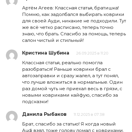
Артём Агеев: Классная статья, братишка!
Помню, как задолбался выбирать коврики
для своей Ауди, никакие не подходили. Тут
же всё четко расписано, теперь точно
знаю, что брать. Спасибо за помощь, теперь
салон чистый и стильный!
Кристина Шубина
26.09.2025 в 11:20
Классная статья, реально помогла
разобраться! Раньше коврики брал с
автозаправки и сразу жалел, а тут понял,
что лучше вложиться в нормальные. Один
раз домой чуть не приехал весь в грязи, с
новыми ковриками кайфую, спасибо за
подсказки!
Данила Рыбаков
11.12.2025 в 07:38
Брат, спасибо за статью! Я когда новый
Audi взял, тоже голову ломал с ковриками.