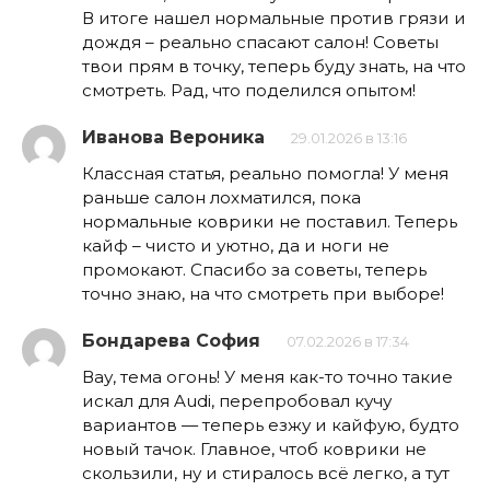
В итоге нашел нормальные против грязи и
дождя – реально спасают салон! Советы
твои прям в точку, теперь буду знать, на что
смотреть. Рад, что поделился опытом!
Иванова Вероника
29.01.2026 в 13:16
Классная статья, реально помогла! У меня
раньше салон лохматился, пока
нормальные коврики не поставил. Теперь
кайф – чисто и уютно, да и ноги не
промокают. Спасибо за советы, теперь
точно знаю, на что смотреть при выборе!
Бондарева София
07.02.2026 в 17:34
Вау, тема огонь! У меня как-то точно такие
искал для Audi, перепробовал кучу
вариантов — теперь езжу и кайфую, будто
новый тачок. Главное, чтоб коврики не
скользили, ну и стиралось всё легко, а тут