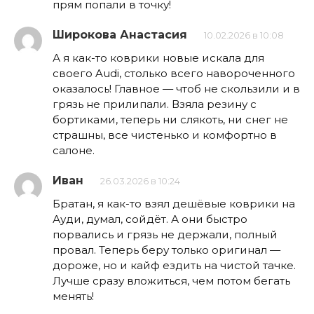
прям попали в точку!
Широкова Анастасия
10.02.2026 в 10:08
А я как-то коврики новые искала для
своего Audi, столько всего навороченного
оказалось! Главное — чтоб не скользили и в
грязь не прилипали. Взяла резину с
бортиками, теперь ни слякоть, ни снег не
страшны, все чистенько и комфортно в
салоне.
Иван
26.03.2026 в 10:24
Братан, я как-то взял дешёвые коврики на
Ауди, думал, сойдёт. А они быстро
порвались и грязь не держали, полный
провал. Теперь беру только оригинал —
дороже, но и кайф ездить на чистой тачке.
Лучше сразу вложиться, чем потом бегать
менять!