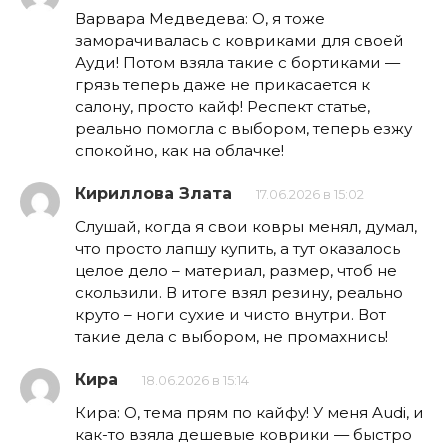
Варвара Медведева: О, я тоже
заморачивалась с ковриками для своей
Ауди! Потом взяла такие с бортиками —
грязь теперь даже не прикасается к
салону, просто кайф! Респект статье,
реально помогла с выбором, теперь езжу
спокойно, как на облачке!
Кириллова Злата
17.06.2026 в 15:02
Слушай, когда я свои ковры менял, думал,
что просто лапшу купить, а тут оказалось
целое дело – материал, размер, чтоб не
скользили. В итоге взял резину, реально
круто – ноги сухие и чисто внутри. Вот
такие дела с выбором, не промахнись!
Кира
18.06.2026 в 15:14
Кира: О, тема прям по кайфу! У меня Audi, и
как-то взяла дешевые коврики — быстро