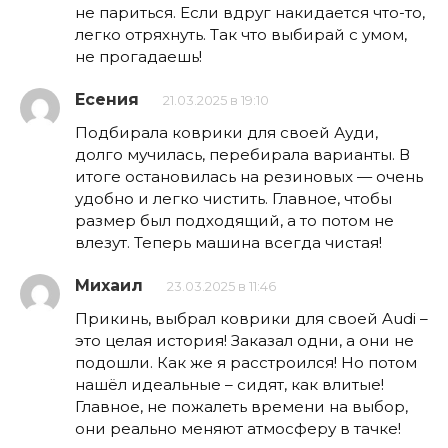
не париться. Если вдруг накидается что-то,
легко отряхнуть. Так что выбирай с умом,
не прогадаешь!
Есения
21.03.2025 в 19:10
Подбирала коврики для своей Ауди,
долго мучилась, перебирала варианты. В
итоге остановилась на резиновых — очень
удобно и легко чистить. Главное, чтобы
размер был подходящий, а то потом не
влезут. Теперь машина всегда чистая!
Михаил
23.03.2025 в 11:46
Прикинь, выбрал коврики для своей Audi –
это целая история! Заказал одни, а они не
подошли. Как же я расстроился! Но потом
нашёл идеальные – сидят, как влитые!
Главное, не пожалеть времени на выбор,
они реально меняют атмосферу в тачке!