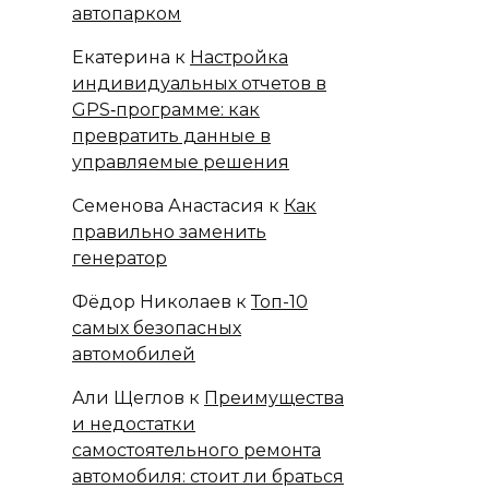
автопарком
Екатерина
к
Настройка
индивидуальных отчетов в
GPS‑программе: как
превратить данные в
управляемые решения
Семенова Анастасия
к
Как
правильно заменить
генератор
Фёдор Николаев
к
Топ-10
самых безопасных
автомобилей
Али Щеглов
к
Преимущества
и недостатки
самостоятельного ремонта
автомобиля: стоит ли браться