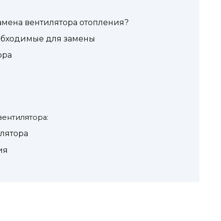
амена вентилятора отопления?
обходимые для замены
ора
вентилятора:
лятора
ия