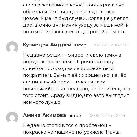
своего железного коня! Чтобы краска не
облезла и авто всегда выглядело как
новое. У меня был случай, когда не уделял
достаточно внимания уходу за машиной, и
потом пришлось делать дорогой ремонт.
Кузнецов Андрей
автор
27.07.2024 в 05:35
Недавно решил привести свою тачку в
порядок после зимы. Прочитал пару
советов про уход за лакокрасочным
покрытием. Вымыл её хорошенько, нанёс
специальный воск — блестит как
новенькая! Ребят, реально, не ленитесь, это
того стоит. Сразу видно, что авто выглядит
намного лучше!
Амина Акимова
автор
02.08.2024 в 04:44
Недавно столкнулся с проблемой –
покраска на машине потускнела. Начал