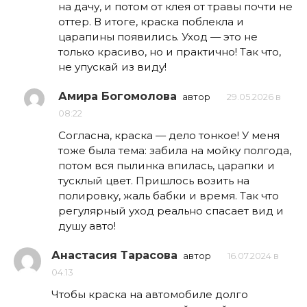
на дачу, и потом от клея от травы почти не
оттер. В итоге, краска поблекла и
царапины появились. Уход — это не
только красиво, но и практично! Так что,
не упускай из виду!
Амира Богомолова
автор
29.05.2026 в
08:22
Согласна, краска — дело тонкое! У меня
тоже была тема: забила на мойку полгода,
потом вся пылинка впилась, царапки и
тусклый цвет. Пришлось возить на
полировку, жаль бабки и время. Так что
регулярный уход реально спасает вид и
душу авто!
Анастасия Тарасова
автор
16.07.2024 в
04:13
Чтобы краска на автомобиле долго