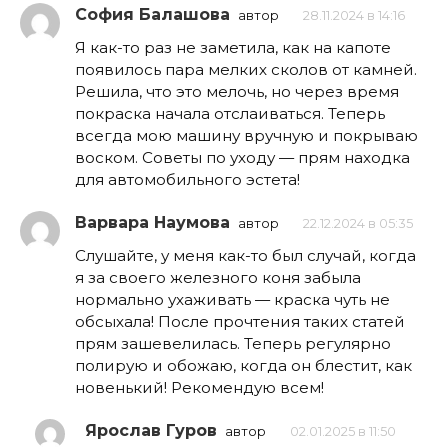
София Балашова
автор
28.11.2024 в 14:16
Я как-то раз не заметила, как на капоте
появилось пара мелких сколов от камней.
Решила, что это мелочь, но через время
покраска начала отслаиваться. Теперь
всегда мою машину вручную и покрываю
воском. Советы по уходу — прям находка
для автомобильного эстета!
Варвара Наумова
автор
22.12.2024 в 05:35
Слушайте, у меня как-то был случай, когда
я за своего железного коня забыла
нормально ухаживать — краска чуть не
обсыхала! После прочтения таких статей
прям зашевелилась. Теперь регулярно
полирую и обожаю, когда он блестит, как
новенький! Рекомендую всем!
Ярослав Гуров
автор
02.01.2025 в 11:50