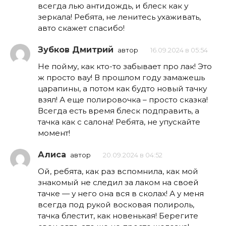
всегда лью антидождь, и блеск как у
зеркала! Ребята, не ленитесь ухаживать,
авто скажет спасибо!
Зубков Дмитрий
автор
16.09.2024 в 05:54
Не пойму, как кто-то забывает про лак! Это
ж просто вау! В прошлом году замажешь
царапины, а потом как будто новый тачку
взял! А еще полировочка – просто сказка!
Всегда есть время блеск подправить, а
тачка как с салона! Ребята, не упускайте
момент!
Алиса
автор
20.09.2024 в 04:52
Ой, ребята, как раз вспомнила, как мой
знакомый не следил за лаком на своей
тачке — у него она вся в сколах! А у меня
всегда под рукой восковая полироль,
тачка блестит, как новенькая! Берегите