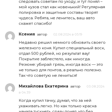
следовать советам по уходу, и тут понял –
мой кузов стал как новенький! Регулярная
полировка и защитные составы творят
чудеса. Ребята, не ленитесь, ваш авто
скажет спасибо!
Ксения
автор
02.08.2024 в 05:19
Недавно решил немного обновить своего
железного коня. Купил специальный воск,
отдал 500 рублей, но результат вау!
Покрытие заблестело, как никогда.
Резюме: убирай грязь, иногда воск — это
не только для понтов, а реально полезно.
Так что советую не лениться!
Михайлова Екатерина
автор
03.08.2024
в 04:39
Когда купил тачку, думал, что за ней
ухаживать легко. Но как только краска
начала тускнеть, сразу понял, что без