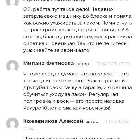
Ой, ребята, тут такое дело! Недавно
затерла свою машинку до блеска и поняла,
как важно ухаживать за лаком. Помню, чуть
не расстроилась, когда грязь прилипла! А
сейчас, благодаря советам, моя красавица
сияет как новенькая! Так что не ленитесь,
ухаживайте за своим авто!
Милана Фетисова
автор
13.04.2025 в 12:26
Я тоже всегда думала, что покраска — это
только для новых машин. Как-то раз мой
друг убил свою тачку в гараже, и я решила
обучиться уходу за лаком. Регулярная
полировка и воск — это просто находка!
Ракурс 10 лет, а она как новенькая!
Кожевников Алексей
автор
01.05.2025 в
22:54
Недавно купил машину и столкнулся с