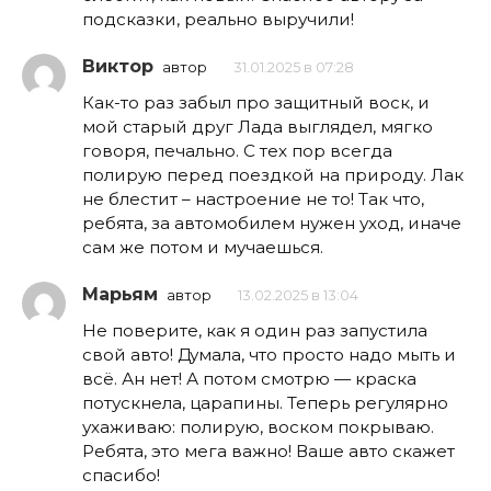
подсказки, реально выручили!
Виктор
автор
31.01.2025 в 07:28
Как-то раз забыл про защитный воск, и
мой старый друг Лада выглядел, мягко
говоря, печально. С тех пор всегда
полирую перед поездкой на природу. Лак
не блестит – настроение не то! Так что,
ребята, за автомобилем нужен уход, иначе
сам же потом и мучаешься.
Марьям
автор
13.02.2025 в 13:04
Не поверите, как я один раз запустила
свой авто! Думала, что просто надо мыть и
всё. Ан нет! А потом смотрю — краска
потускнела, царапины. Теперь регулярно
ухаживаю: полирую, воском покрываю.
Ребята, это мега важно! Ваше авто скажет
спасибо!