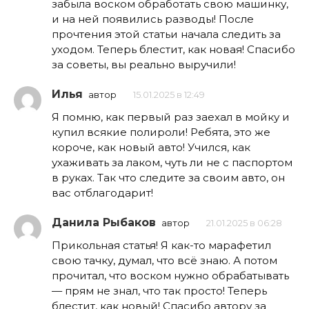
забыла воском обработать свою машинку,
и на ней появились разводы! После
прочтения этой статьи начала следить за
уходом. Теперь блестит, как новая! Спасибо
за советы, вы реально выручили!
Илья
автор
15.01.2025 в 12:49
Я помню, как первый раз заехал в мойку и
купил всякие полироли! Ребята, это же
короче, как новый авто! Учился, как
ухаживать за лаком, чуть ли не с паспортом
в руках. Так что следите за своим авто, он
вас отблагодарит!
Данила Рыбаков
автор
21.01.2025 в 06:28
Прикольная статья! Я как-то марафетил
свою тачку, думал, что всё знаю. А потом
прочитал, что воском нужно обрабатывать
— прям не знал, что так просто! Теперь
блестит, как новый! Спасибо автору за