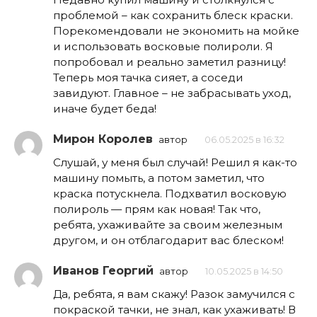
проблемой – как сохранить блеск краски.
Порекомендовали не экономить на мойке
и использовать восковые полироли. Я
попробовал и реально заметил разницу!
Теперь моя тачка сияет, а соседи
завидуют. Главное – не забрасывать уход,
иначе будет беда!
Мирон Королев
автор
06.05.2025 в 16:32
Слушай, у меня был случай! Решил я как-то
машину помыть, а потом заметил, что
краска потускнела. Подхватил восковую
полироль — прям как новая! Так что,
ребята, ухаживайте за своим железным
другом, и он отблагодарит вас блеском!
Иванов Георгий
автор
10.05.2025 в 14:50
Да, ребята, я вам скажу! Разок замучился с
покраской тачки, не знал, как ухаживать! В