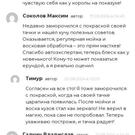
чувствую себя как у королы на показухе!
Соколов Максим
автор
17.08.2024 в 04:45
Недавно заморочился с покраской своей
тачки и нашёл кучу полезных советов.
Оказывается, регулярная мойка и
восковая обработка – это прям мастхев!
Спасибо автоэкспертам, теперь блеск как у
новенького! Кому-то может показаться
ерундой, а я реально оценил.
Тимур
автор
25.08.2024 в 05:23
Согласен на все сто! Я тоже заморочился
с покраской, когда на своей тачке
царапина появилась. После мойки и
воска кузов стал как зеркало! Не верил в
магию, пока сам не попробовал. Теперь
ухаживаю построже, и тачка радует!
Галкин Владислав
автор
21.08.2024 в 04:51