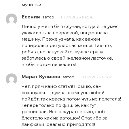
мучиться!
Есения
автор
06.07.2025 в 12:36
Лично у меня был случай, когда я не умея
ухаживать за покраской, поцарапала
машину. Позже узнала, как важен
полироль и регулярная мойка. Так что,
ребята, не запускайте, лучше сразу
заботьтесь о своей железной ласточке,
чтобы потом не жалеть!
Марат Куликов
автор
28.07.2025 в 15:12
Чёт, прям кайф статья! Помню, сам
лоханулся — думал, шампунь любой
пойдёт, так краска потом чуть не полетела!
Теперь только по фишке, как тут
расписали. Всё аккуратненько, шоб
блестело как на автошоу! Спасибо за
лайфхаки, реально пригодятся!