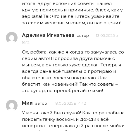
итоге, вдруг вспомнил советы, нашел
крутую полироль и прикиньте, блеск, как у
зеркала! Так что не ленитесь, ухаживайте
за своим железным конем, он вас оценит!
Аделина Игнатьева
автор
13.05.2025 в
16:12
Ох, ребята, как же я когда-то замучалась со
своим авто! Попросила друга помочь с
мытьем, а он только хуже сделал. Теперь я
всегда сама всё тщательно протираю и
обязательно воском покрываю. Лак
блестит, как новенький! Так что советы –
это супер, не пренебрегайте ими!
Мия
автор
18.05.2025 в 14:42
У меня такой был случай! Как-то раз забыла
покрыть тачку воском, и дождик всё
испортил! Теперь каждый раз после мойки