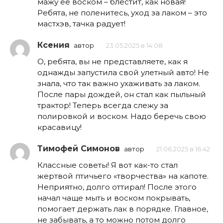
мажу её воском – блестит, как новая!
Ребята, не поленитесь, уход за лаком – это
мастхэв, тачка радует!
Ксения
автор
23.05.2025 в 14:08
О, ребята, вы не представляете, как я
однажды запустила свой улетный авто! Не
знала, что так важно ухаживать за лаком.
После пары дождей, он стал как пыльный
трактор! Теперь всегда слежу за
полировкой и воском. Надо беречь свою
красавицу!
Тимофей Симонов
автор
21.06.2025 в 16:42
Классные советы! Я вот как-то стал
жертвой птичьего «творчества» на капоте.
Неприятно, долго оттирал! После этого
начал чаще мыть и воском покрывать,
помогает держать лак в порядке. Главное,
не забывать, а то можно потом долго