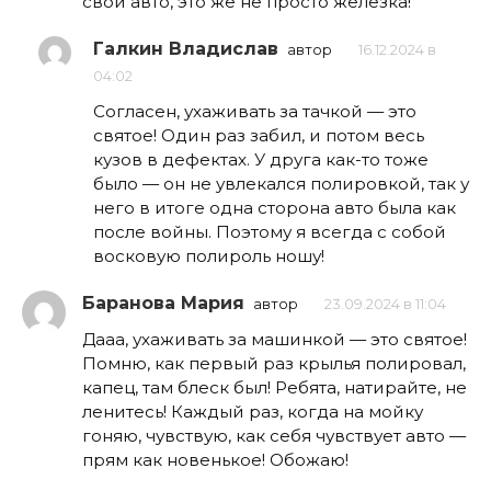
свои авто, это же не просто железка!
Галкин Владислав
автор
16.12.2024 в
04:02
Согласен, ухаживать за тачкой — это
святое! Один раз забил, и потом весь
кузов в дефектах. У друга как-то тоже
было — он не увлекался полировкой, так у
него в итоге одна сторона авто была как
после войны. Поэтому я всегда с собой
восковую полироль ношу!
Баранова Мария
автор
23.09.2024 в 11:04
Дааа, ухаживать за машинкой — это святое!
Помню, как первый раз крылья полировал,
капец, там блеск был! Ребята, натирайте, не
ленитесь! Каждый раз, когда на мойку
гоняю, чувствую, как себя чувствует авто —
прям как новенькое! Обожаю!