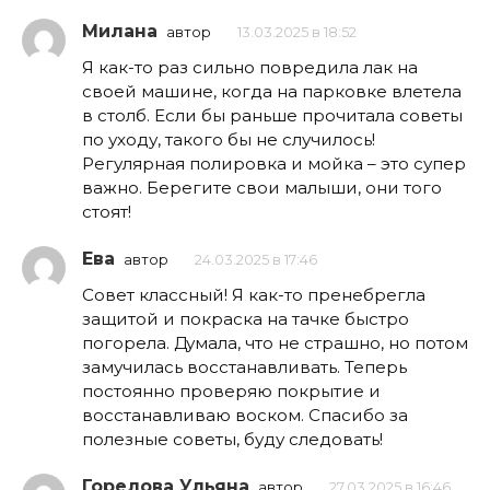
Милана
автор
13.03.2025 в 18:52
Я как-то раз сильно повредила лак на
своей машине, когда на парковке влетела
в столб. Если бы раньше прочитала советы
по уходу, такого бы не случилось!
Регулярная полировка и мойка – это супер
важно. Берегите свои малыши, они того
стоят!
Ева
автор
24.03.2025 в 17:46
Совет классный! Я как-то пренебрегла
защитой и покраска на тачке быстро
погорела. Думала, что не страшно, но потом
замучилась восстанавливать. Теперь
постоянно проверяю покрытие и
восстанавливаю воском. Спасибо за
полезные советы, буду следовать!
Горелова Ульяна
автор
27.03.2025 в 16:46