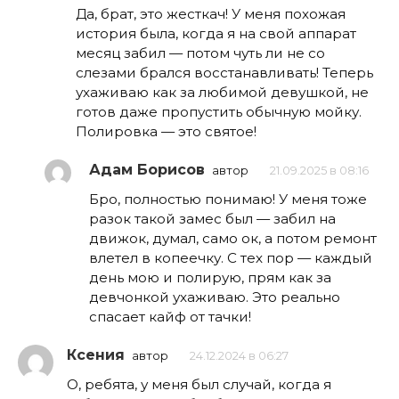
Да, брат, это жесткач! У меня похожая
история была, когда я на свой аппарат
месяц забил — потом чуть ли не со
слезами брался восстанавливать! Теперь
ухаживаю как за любимой девушкой, не
готов даже пропустить обычную мойку.
Полировка — это святое!
Адам Борисов
автор
21.09.2025 в 08:16
Бро, полностью понимаю! У меня тоже
разок такой замес был — забил на
движок, думал, само ок, а потом ремонт
влетел в копеечку. С тех пор — каждый
день мою и полирую, прям как за
девчонкой ухаживаю. Это реально
спасает кайф от тачки!
Ксения
автор
24.12.2024 в 06:27
О, ребята, у меня был случай, когда я