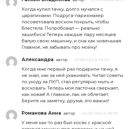
Когда купил тачку, долго мучался с
царапинами. Подруга-парикмахер
посоветовала воском покрыть, чтобы
блестела. Попробовал — реально
зашибись! Теперь каждые пару месяцев
балую свою машинку, и она как новенькая.
Главное, не забывать про мойку!
Александра
автор
27.08.2024 в 06:05
Когда мне первый раз подарили тачку, я
не знал, как за ней ухаживать. Читал советы
по уходу за ЛКП, стал регулярно мыть и
восковать. Теперь моя ласточка сверкает,
как новая! А главное, лак не облетает.
Берите на заметку, друзья, это важно!
Романова Анна
автор
04.09.2024 в 08:05
У меня как-то раз был косяк с краской:
оставил машину под деревом, и на ней