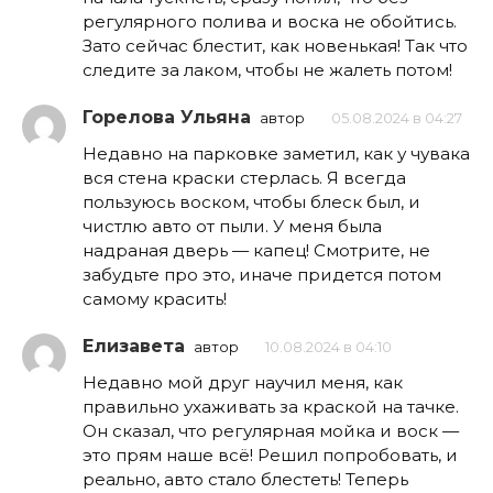
регулярного полива и воска не обойтись.
Зато сейчас блестит, как новенькая! Так что
следите за лаком, чтобы не жалеть потом!
Горелова Ульяна
автор
05.08.2024 в 04:27
Недавно на парковке заметил, как у чувака
вся стена краски стерлась. Я всегда
пользуюсь воском, чтобы блеск был, и
чистлю авто от пыли. У меня была
надраная дверь — капец! Смотрите, не
забудьте про это, иначе придется потом
самому красить!
Елизавета
автор
10.08.2024 в 04:10
Недавно мой друг научил меня, как
правильно ухаживать за краской на тачке.
Он сказал, что регулярная мойка и воск —
это прям наше всё! Решил попробовать, и
реально, авто стало блестеть! Теперь