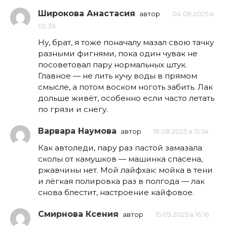
Широкова Анастасия
автор
04.08.2025 в
02:36
Ну, брат, я тоже поначалу мазал свою тачку
разными фигнями, пока один чувак не
посоветовал пару нормальных штук.
Главное — не лить кучу воды в прямом
смысле, а потом воском ноготь забить. Лак
дольше живёт, особенно если часто летать
по грязи и снегу.
Варвара Наумова
автор
19.08.2025 в 15:54
Как автоледи, пару раз пастой замазала
сколы от камушков — машинка спасена,
ржавчины нет. Мой лайфхак: мойка в тени
и лёгкая полировка раз в полгода — лак
снова блестит, настроение кайфовое.
Смирнова Ксения
автор
15.09.2025 в 16:16