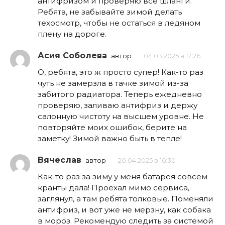
антифризом и проверяю все шланги.
Ребята, не забывайте зимой делать
техосмотр, чтобы не остаться в ледяном
плену на дороге.
Асия Соболева
автор
04.03.2025 в 17:26
О, ребята, это ж просто супер! Как-то раз
чуть не замерзла в тачке зимой из-за
забитого радиатора. Теперь ежедневно
проверяю, заливаю антифриз и держу
салонную чистоту на высшем уровне. Не
повторяйте моих ошибок, берите на
заметку! Зимой важно быть в тепле!
Вячеслав
автор
20.04.2025 в 16:30
Как-то раз за зиму у меня батарея совсем
кранты дала! Проехал мимо сервиса,
заглянул, а там ребята толковые. Поменяли
антифриз, и вот уже не мерзну, как собака
в мороз. Рекомендую следить за системой