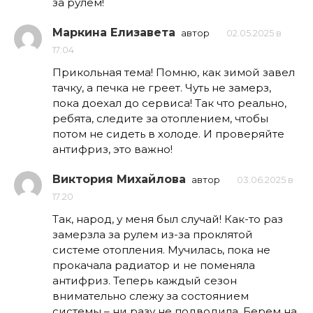
за рулем!
Маркина Елизавета
автор
02.05.2025 в
17:04
Прикольная тема! Помню, как зимой завел
тачку, а печка не греет. Чуть не замерз,
пока доехал до сервиса! Так что реально,
ребята, следите за отоплением, чтобы
потом не сидеть в холоде. И проверяйте
антифриз, это важно!
Виктория Михайлова
автор
03.06.2025 в
17:20
Так, народ, у меня был случай! Как-то раз
замерзла за рулем из-за проклятой
системе отопления. Мучилась, пока не
прокачала радиатор и не поменяла
антифриз. Теперь каждый сезон
внимательно слежу за состоянием
системы – ни разу не подводила. Берем на