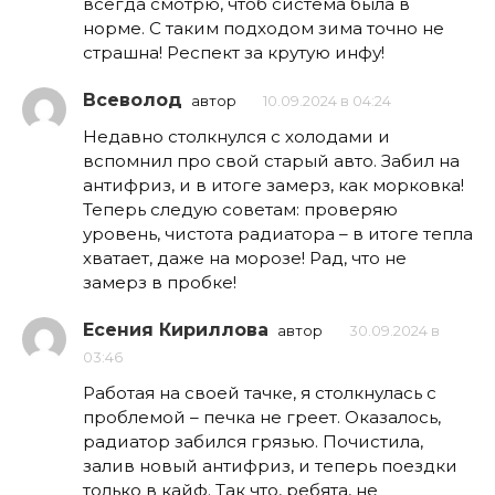
всегда смотрю, чтоб система была в
норме. С таким подходом зима точно не
страшна! Респект за крутую инфу!
Всеволод
автор
10.09.2024 в 04:24
Недавно столкнулся с холодами и
вспомнил про свой старый авто. Забил на
антифриз, и в итоге замерз, как морковка!
Теперь следую советам: проверяю
уровень, чистота радиатора – в итоге тепла
хватает, даже на морозе! Рад, что не
замерз в пробке!
Есения Кириллова
автор
30.09.2024 в
03:46
Работая на своей тачке, я столкнулась с
проблемой – печка не греет. Оказалось,
радиатор забился грязью. Почистила,
залив новый антифриз, и теперь поездки
только в кайф. Так что, ребята, не