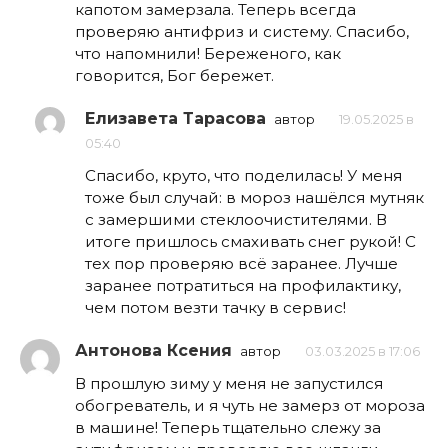
капотом замерзала. Теперь всегда
проверяю антифриз и систему. Спасибо,
что напомнили! Береженого, как
говорится, Бог бережет.
Елизавета Тарасова
автор
19.05.2025 в
05:40
Спасибо, круто, что поделилась! У меня
тоже был случай: в мороз нашёлся мутняк
с замершими стеклоочистителями. В
итоге пришлось смахивать снег рукой! С
тех пор проверяю всё заранее. Лучше
заранее потратиться на профилактику,
чем потом везти тачку в сервис!
Антонова Ксения
автор
03.03.2025 в 17:06
В прошлую зиму у меня не запустился
обогреватель, и я чуть не замерз от мороза
в машине! Теперь тщательно слежу за