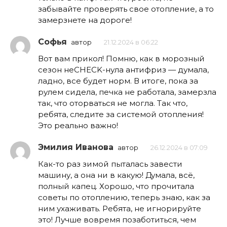
забывайте проверять свое отопление, а то
замерзнете на дороге!
Софья
автор
21.12.2024 в 06:22
Вот вам прикол! Помню, как в морозный
сезон неCHECK-нула антифриз — думала,
ладно, все будет норм. В итоге, пока за
рулем сидела, печка не работала, замерзла
так, что оторваться не могла. Так что,
ребята, следите за системой отопления!
Это реально важно!
Эмилия Иванова
автор
26.12.2024 в 07:09
Как-то раз зимой пыталась завести
машину, а она ни в какую! Думала, всё,
полный капец. Хорошо, что прочитала
советы по отоплению, теперь знаю, как за
ним ухаживать. Ребята, не игнорируйте
это! Лучше вовремя позаботиться, чем