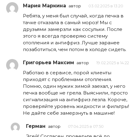
Мария Маркина
автор
03.02.2025 в 13:20
Ребята, у меня был случай, когда печка в
тачке отказала в самый мороз! Мы с
друзьями замерзли как сосульки. После
этого я всегда проверяю систему
отопления и антифриз. Лучше заранее
позаботиться, чем потом в холоде сидеть.
Григорьев Максим
автор
19.02.2025 в 14:22
Работаю в сервисе, порой клиенты
приходят с проблемами отопления.
Помню, один мужик зимой заехал, у него
печка вообще не грела. Выяснили, просто
сигнализация на антифриз лезла. Короче,
проверяйте уровень жидкости и фильтры!
Не дайте себе замерзнуть в машине!
Герман
автор
07.04.2025 в 07:50
Эгей! Согласен, проверьте всё до