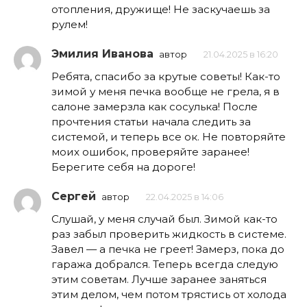
отопления, дружище! Не заскучаешь за
рулем!
Эмилия Иванова
автор
21.04.2025 в 16:20
Ребята, спасибо за крутые советы! Как-то
зимой у меня печка вообще не грела, я в
салоне замерзла как сосулька! После
прочтения статьи начала следить за
системой, и теперь все ок. Не повторяйте
моих ошибок, проверяйте заранее!
Берегите себя на дороге!
Сергей
автор
22.04.2025 в 14:06
Слушай, у меня случай был. Зимой как-то
раз забыл проверить жидкость в системе.
Завел — а печка не греет! Замерз, пока до
гаража добрался. Теперь всегда следую
этим советам. Лучше заранее заняться
этим делом, чем потом трястись от холода