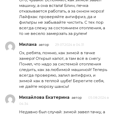
машину, а она встала! Блин, печка
отказывается работать, а за окном мороз!
Лайфхак: проверяйте антифриз, да и
фильтры не забывайте чистить. С тех пор
всегда слежу за состоянием отопления, а
то не весело замерзать за рулем!
Милана
автор
29.07.2024 в 04:31
Ох, ребята, помню, как зимой в тачке
замерз! Открыл капот, а там всё в снегу.
Понял, что надо за системой отопления
следить, как за любимой машиной! Теперь
всегда проверяю, залил антифриз, и
зимой как в теплой шубе! Берегите себя,
не дайте морозу шансы!
Михайлова Екатерина
автор
05.08.2024 в
04:34
Недавно был случай: зимой завел тачку, а