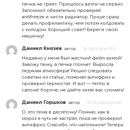
печка не греет. Пришлось везти на сервис.
Запомнил: обязательно проверяй
antifreeze и чисти радиатор. Лучше сразу
делать профилактику, чем потом колдовать
с холодом. Хороший совет! Береги свою
машинку!
Даниил Князев
автор
24.08.2024 в 05:21
Недавно у меня был жесткий фейл зимой!
Завожу тачку, а печка глохнет. Выросла
ледяная атмосфера! Решил следовать
советам из статьи, поменял антифриз и
проверил термостат. И вот — тепло в
салоне! Короче, не дайте зиме вас сломать!
Даниил Горшков
автор
01.09.2024 в 05:48
О, это тема в десяточку! Помню, как в
мороз я чуть не застрял, пока не проверил
антифриз. Спасибо, что напомнили! Теперь