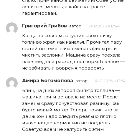
стало, прям кайф в движении! Советую не
лениться, мелочь, а кайф на трассе
гарантирован.
Григорий Грибов
автор
24.12.2025 в 12:44
Когда-то совсем запустил свою тачку —
топливо жрал как каналья. Прочитал пару
статей по теме, начал менять фильтры и
чистить заслонки. Машина сразу поехала
плавнее, да и расход стал норм. Главное —
не забивать и вовремя проверять!
Амира Богомолова
автор
12.01.2026 в 13:54
Блин, на днях запорол фильтр топлива —
машина почти вставала на месте! После
замены сразу почувствовал разницу, как
будто новый мотор. Теперь понял, что за
движком надо следить реально плотно,
иначе нигде нормально не поедешь!
Советую всем не халтурить с этим.