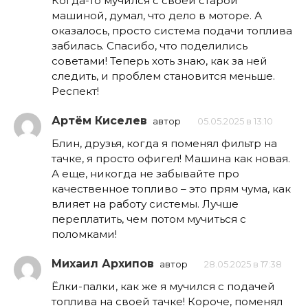
Когда-то мучился с своей старой
машиной, думал, что дело в моторе. А
оказалось, просто система подачи топлива
забилась. Спасибо, что поделились
советами! Теперь хоть знаю, как за ней
следить, и проблем становится меньше.
Респект!
Артём Киселев
автор
05.05.2025 в 13:10
Блин, друзья, когда я поменял фильтр на
тачке, я просто офигел! Машина как новая.
А еще, никогда не забывайте про
качественное топливо – это прям чума, как
влияет на работу системы. Лучше
переплатить, чем потом мучиться с
поломками!
Михаил Архипов
автор
28.05.2025 в 17:38
Ёлки-палки, как же я мучился с подачей
топлива на своей тачке! Короче, поменял