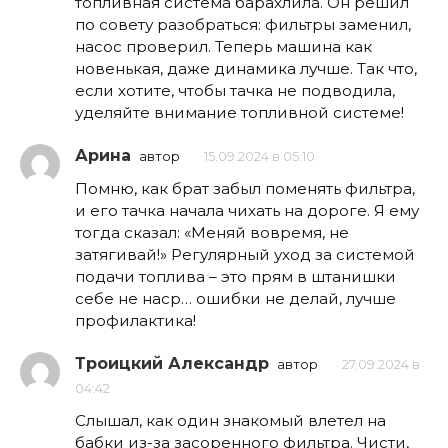
топливная система барахлила. Он решил
по совету разобраться: фильтры заменил,
насос проверил. Теперь машина как
новенькая, даже динамика лучше. Так что,
если хотите, чтобы тачка не подводила,
уделяйте внимание топливной системе!
Арина
автор
15.09.2024 в 05:10
Помню, как брат забыл поменять фильтра,
и его тачка начала чихать на дороге. Я ему
тогда сказал: «Меняй вовремя, не
затягивай!» Регулярный уход за системой
подачи топлива – это прям в штанишки
себе не наср… ошибки не делай, лучше
профилактика!
Троицкий Александр
автор
27.09.2024 в
04:42
Слышал, как один знакомый влетел на
бабки из-за засоренного фильтра. Чисти,