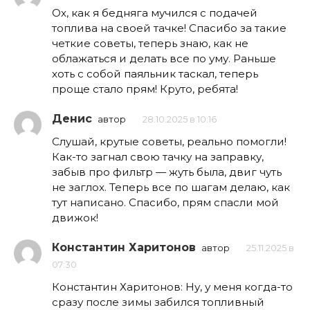
Ох, как я бедняга мучился с подачей
топлива на своей тачке! Спасибо за такие
четкие советы, теперь знаю, как не
облажаться и делать все по уму. Раньше
хоть с собой паяльник таскал, теперь
проще стало прям! Круто, ребята!
Денис
автор
28.10.2025 в 10:16
Слушай, крутые советы, реально помогли!
Как-то загнал свою тачку на заправку,
забыв про фильтр — жуть была, двиг чуть
не заглох. Теперь все по шагам делаю, как
тут написано. Спасибо, прям спасли мой
движок!
Константин Харитонов
автор
25.11.2025 в
07:30
Константин Харитонов: Ну, у меня когда-то
сразу после зимы забился топливный