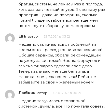
братцы, систему, не ленись! Раз в полгода,
хоть раз, заглядывай внутрь. Я сам пару раз
проверял – даже не поверишь, сколько
грязи! Лучше позаботиться раньше, чем
потом крутить баранку по мастерским.
Ева
автор
29.11.2024 в 05:52
Недавно сталкивалась с проблемой на
своем авто – расход топлива зашкаливал!
Обошла сервисы, обрали рекомендации
по уходу за системой. Чистка форсунок и
замена фильтров сделали свое дело.
Теперь заливаю меньше бензина, а
машина тянет, как новенькая! Ребят, не
забывайте за своим железным конем!
Любовь
автор
05.01.2025 в 06:29
Недавно замучилась с топливной
системой, думала, все! Но почитала советы,