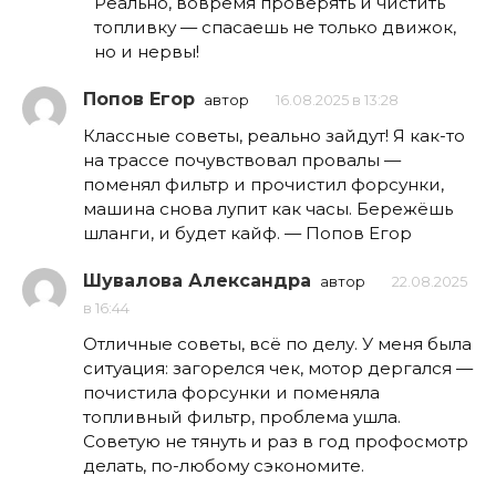
Реально, вовремя проверять и чистить
топливку — спасаешь не только движок,
но и нервы!
Попов Егор
автор
16.08.2025 в 13:28
Классные советы, реально зайдут! Я как-то
на трассе почувствовал провалы —
поменял фильтр и прочистил форсунки,
машина снова лупит как часы. Бережёшь
шланги, и будет кайф. — Попов Егор
Шувалова Александра
автор
22.08.2025
в 16:44
Отличные советы, всё по делу. У меня была
ситуация: загорелся чек, мотор дергался —
почистила форсунки и поменяла
топливный фильтр, проблема ушла.
Советую не тянуть и раз в год профосмотр
делать, по-любому сэкономите.