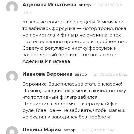
Аделина Игнатьева
автор
26.08.2025 в
16:02
Классные советы, всё по делу. У меня как-
то забилась форсунка — мотор троил, пока
не почистила и фильтр не сменила; с тех
пор ежесезонно проверяю и проблем нет.
Советую регулярно чистку форсунок и
качественный бензин — не пожалеете. —
Аделина Игнатьева
Иванова Вероника
автор
24.09.2025 в 15:42
Вероника: Зацепилась за статью классно!
Помню, как движок у меня глючил, потому
что топливный фильтр забился.
Прочистила вовремя — и сразу кайф в
руле. Главное — не забивать, чтобы малыш
не скулил и заводился без проблем!
Левина Мария
автор
07.10.2025 в 15:48