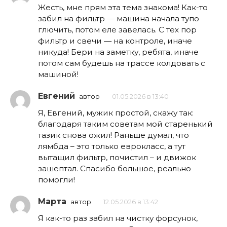
Жесть, мне прям эта тема знакома! Как-то
забил на фильтр — машина начала тупо
глючить, потом еле завелась. С тех пор
фильтр и свечи — на контроле, иначе
никуда! Бери на заметку, ребята, иначе
потом сам будешь на трассе колдовать с
машиной!
Евгений
автор
01.05.2026 в 13:40
Я, Евгений, мужик простой, скажу так:
благодаря таким советам мой старенький
тазик снова ожил! Раньше думал, что
лямбда – это только еврокласс, а тут
вытащил фильтр, почистил – и движок
зашептал. Спасибо большое, реально
помогли!
Марта
автор
12.05.2026 в 13:42
Я как-то раз забил на чистку форсунок,