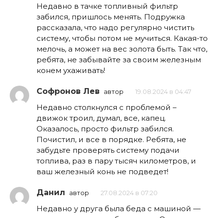
Недавно в тачке топливный фильтр
забился, пришлось менять. Подружка
рассказала, что надо регулярно чистить
систему, чтобы потом не мучиться. Какая-то
мелочь, а может на вес золота быть. Так что,
ребята, не забывайте за своим железным
конем ухаживать!
Софронов Лев
автор
19.08.2024 в 04:47
Недавно столкнулся с проблемой –
движок троил, думал, все, капец.
Оказалось, просто фильтр забился.
Почистил, и все в порядке. Ребята, не
забудьте проверять систему подачи
топлива, раз в пару тысяч километров, и
ваш железный конь не подведет!
Данил
автор
27.08.2024 в 07:20
Недавно у друга была беда с машиной —