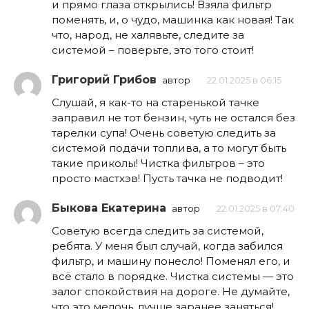
и прямо глаза открылись! Взяла фильтр
поменять, и, о чудо, машинка как новая! Так
что, народ, не халявьте, следите за
системой – поверьте, это того стоит!
Григорий Грибов
автор
22.01.2025 в 06:15
Слушай, я как-то на старенькой тачке
заправил не тот бензин, чуть не остался без
тарелки супа! Очень советую следить за
системой подачи топлива, а то могут быть
такие приколы! Чистка фильтров – это
просто мастхэв! Пусть тачка не подводит!
Быкова Екатерина
автор
22.01.2025 в 07:40
Советую всегда следить за системой,
ребята. У меня был случай, когда забился
фильтр, и машину понесло! Поменял его, и
всё стало в порядке. Чистка системы — это
залог спокойствия на дороге. Не думайте,
что это мелочь, лучше заранее заняться!