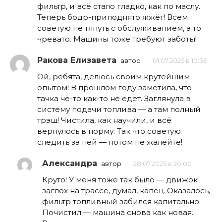
фильтр, и всё стало гладко, как по маслу.
Теперь бодр-приподнято жжёт! Всем
советую не тянуть с обслуживанием, а то
чревато. Машины тоже требуют заботы!
Ракова Елизавета
автор
01.07.2025 в 10:36
Ой, ребята, делюсь своим крутейшим
опытом! В прошлом году заметила, что
тачка чё-то как-то не едет. Заглянула в
систему подачи топлива — а там полный
трэш! Чистила, как научили, и всё
вернулось в норму. Так что советую
следить за ней — потом не жалейте!
Александра
автор
28.07.2025 в 20:00
Круто! У меня тоже так было — движок
заглох на трассе, думал, капец. Оказалось,
фильтр топливный забился капитально.
Почистил — машина снова как новая.