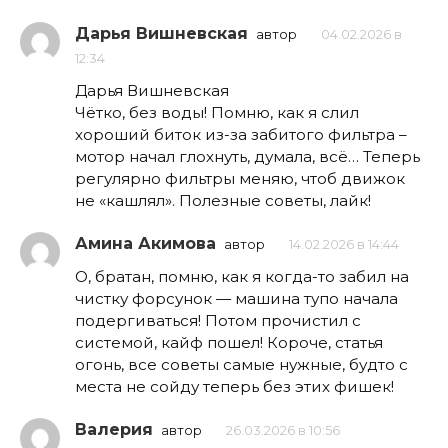
Дарья Вишневская
автор
04.02.2026 в
12:34
Дарья Вишневская
Чётко, без воды! Помню, как я слил
хороший биток из-за забитого фильтра –
мотор начал глохнуть, думала, всё… Теперь
регулярно фильтры меняю, чтоб движок
не «кашлял». Полезные советы, лайк!
Амина Акимова
автор
14.02.2026 в 14:44
О, братан, помню, как я когда-то забил на
чистку форсунок — машина тупо начала
подергиваться! Потом прочистил с
системой, кайф пошел! Короче, статья
огонь, все советы самые нужные, будто с
места не сойду теперь без этих фишек!
Валерия
автор
26.03.2026 в 10:56