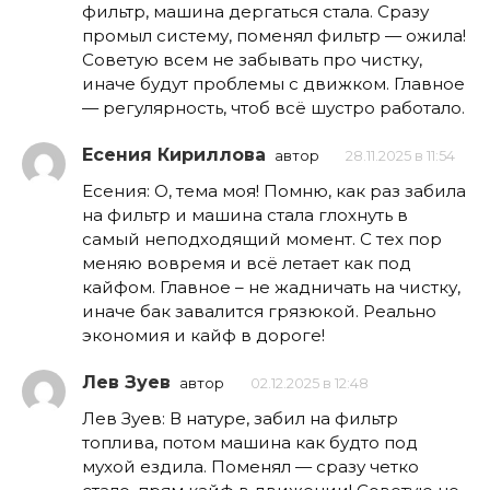
фильтр, машина дергаться стала. Сразу
промыл систему, поменял фильтр — ожила!
Советую всем не забывать про чистку,
иначе будут проблемы с движком. Главное
— регулярность, чтоб всё шустро работало.
Есения Кириллова
автор
28.11.2025 в 11:54
Есения: О, тема моя! Помню, как раз забила
на фильтр и машина стала глохнуть в
самый неподходящий момент. С тех пор
меняю вовремя и всё летает как под
кайфом. Главное – не жадничать на чистку,
иначе бак завалится грязюкой. Реально
экономия и кайф в дороге!
Лев Зуев
автор
02.12.2025 в 12:48
Лев Зуев: В натуре, забил на фильтр
топлива, потом машина как будто под
мухой ездила. Поменял — сразу четко