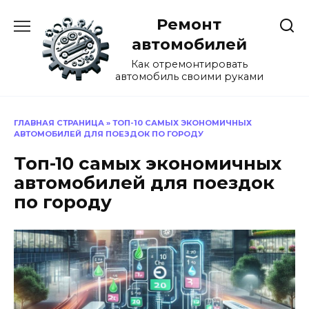
Перейти
Ремонт
к
содержанию
автомобилей
Как отремонтировать
автомобиль своими руками
ГЛАВНАЯ СТРАНИЦА
»
ТОП-10 САМЫХ ЭКОНОМИЧНЫХ
АВТОМОБИЛЕЙ ДЛЯ ПОЕЗДОК ПО ГОРОДУ
Топ-10 самых экономичных
автомобилей для поездок
по городу