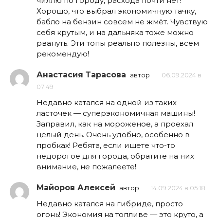
чиллю по городу, расхода почти нет!
Хорошо, что выбрал экономичную тачку,
бабло на бензин совсем не жмёт. Чувствую
себя крутым, и на дальняка тоже можно
рвануть. Эти топы реально полезны, всем
рекомендую!
Анастасия Тарасова
автор
06.09.2024 в
07:49
Недавно катался на одной из таких
ласточек — суперэкономичная машины!
Заправил, как на мороженое, а проехал
целый день. Очень удобно, особенно в
пробках! Ребята, если ищете что-то
недорогое для города, обратите на них
внимание, не пожалеете!
Майоров Алексей
автор
14.09.2024 в 05:18
Недавно катался на гибриде, просто
огонь! Экономия на топливе — это круто, а