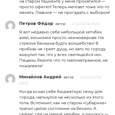
на старом ташкенте у меня прокатился —
просто офигел! Теперь мечтает тоже что-то
менять. Главное — не прогадать с выбором!
Петров Фёдор
автор
21.01.2025 в 06:53
Я вот недавно себе небольшой хетчбек
взял, экономия просто неимоверная. На
стрелке бензина будто волшебство! В
пробках не греет душу, но зато по городу
вырулил так, что у всех светящийся нос.
Пацаны, берите что-то малометражное, не
пожалеете!
Михайлов Андрей
автор
04.02.2025 в
06:29
Когда искал себе бюджетную тачку для
города, наткнулся на несколько из этого
топа. Вспомнил, как на старом «субарике»
тратил целое состояние на бензин. А
сейчас сел на малый хетчбек, и радуюсь —