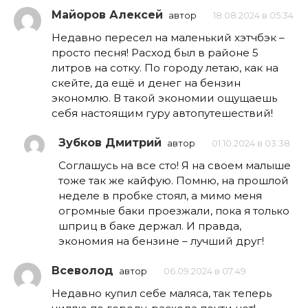
Майоров Алексей
автор
18.08.2024 в 05:34
Недавно пересел на маленький хэтчбэк –
просто песня! Расход был в районе 5
литров на сотку. По городу летаю, как на
скейте, да ещё и денег на бензин
экономлю. В такой экономии ощущаешь
себя настоящим гуру автопутешествий!
Зубков Дмитрий
автор
01.10.2024 в 03:38
Соглашусь на все сто! Я на своем малыше
тоже так же кайфую. Помню, на прошлой
неделе в пробке стоял, а мимо меня
огромные баки проезжали, пока я только
шприц в баке держал. И правда,
экономия на бензине – лучший друг!
Всеволод
автор
06.09.2024 в 07:49
Недавно купил себе маляса, так теперь