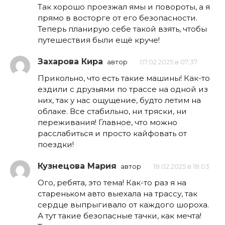
Так хорошо проезжал ямы и повороты, а я
прямо в восторге от его безопасности.
Теперь планирую себе такой взять, чтобы
путешествия были ещё круче!
Захарова Кира
автор
07.02.2025 в 07:37
Прикольно, что есть такие машины! Как-то
ездили с друзьями по трассе на одной из
них, так у нас ощущение, будто летим на
облаке. Все стабильно, ни тряски, ни
переживания! Главное, что можно
расслабиться и просто кайфовать от
поездки!
Кузнецова Мария
автор
18.02.2025 в 18:03
Ого, ребята, это тема! Как-то раз я на
стареньком авто выехала на трассу, так
сердце выпрыгивало от каждого шороха.
А тут такие безопасные тачки, как мечта!