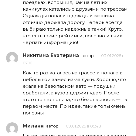
поездках, вспомнил, как на летних
каникулах катались с друзьями по трассам.
Однажды попали в дождь, и машина
отлично держала дорогу. Теперь всегда
выбираю только надежные тачки! Круто,
что есть такие рейтинги, полезно из них
черпать информацию!
Никитина Екатерина
автор
03.01.2025 в
07:10
Как-то раз каталась на трассе и попала в
небольшой замес из-за лужи. Хорошо, что
ехала на безопасном авто — подушки
сработали, а кузов держит удар! После
этого точно поняла, что безопасность — на
первом месте. По идее, такие топы очень
полезны!
Милана
автор
09.01.2025 в 05:48
Не так давно каталась по трассе на своем