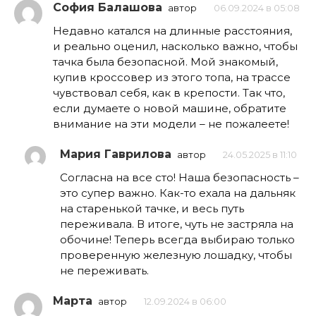
София Балашова
автор
06.09.2024 в 05:08
Недавно катался на длинные расстояния,
и реально оценил, насколько важно, чтобы
тачка была безопасной. Мой знакомый,
купив кроссовер из этого топа, на трассе
чувствовал себя, как в крепости. Так что,
если думаете о новой машине, обратите
внимание на эти модели – не пожалеете!
Мария Гаврилова
автор
24.05.2025 в 11:10
Согласна на все сто! Наша безопасность –
это супер важно. Как-то ехала на дальняк
на старенькой тачке, и весь путь
переживала. В итоге, чуть не застряла на
обочине! Теперь всегда выбираю только
проверенную железную лошадку, чтобы
не переживать.
Марта
автор
12.09.2024 в 06:00