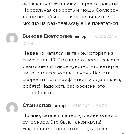
зашкаливал! Эти тачки – просто ракеты!
Нереальная скорость и мощь! Согласен,
такое не забыть, но и прав лишиться
можно на раз-два! Хочу еще покататься!
Быкова Екатерина
автор
16.09.2024 в
05:48
Недавно катался на тачке, которая из
списка топ-10. Это просто жесть, как она
разгоняется! Такое чувство, что ветер в
лицо, а трасса уходит в ночь. Все эти
скорости – это кайф! Чистый адреналин,
ребята! Надо хоть раз в жизни это
попробовать!
Станислав
автор
01.10.2024 в 04:30
Помню, катался на тест-драйве одного
суперкара. Это была такая круть!
Ускорение — просто огонь, в кресле