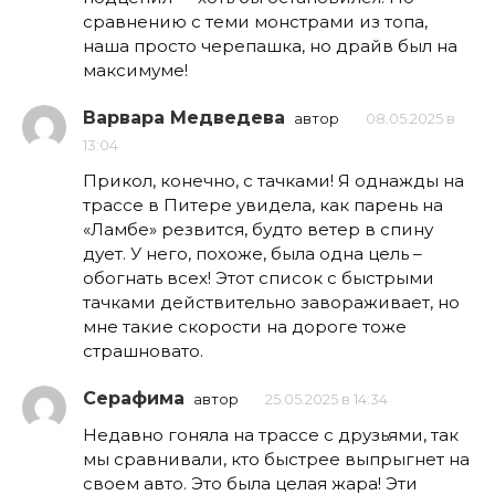
сравнению с теми монстрами из топа,
наша просто черепашка, но драйв был на
максимуме!
Варвара Медведева
автор
08.05.2025 в
13:04
Прикол, конечно, с тачками! Я однажды на
трассе в Питере увидела, как парень на
«Ламбе» резвится, будто ветер в спину
дует. У него, похоже, была одна цель –
обогнать всех! Этот список с быстрыми
тачками действительно завораживает, но
мне такие скорости на дороге тоже
страшновато.
Серафима
автор
25.05.2025 в 14:34
Недавно гоняла на трассе с друзьями, так
мы сравнивали, кто быстрее выпрыгнет на
своем авто. Это была целая жара! Эти