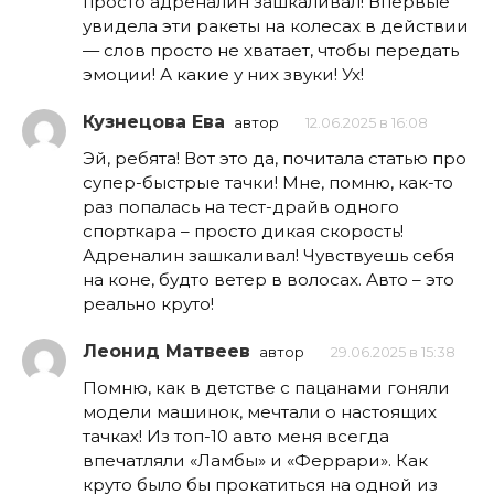
просто адреналин зашкаливал! Впервые
увидела эти ракеты на колесах в действии
— слов просто не хватает, чтобы передать
эмоции! А какие у них звуки! Ух!
Кузнецова Ева
автор
12.06.2025 в 16:08
Эй, ребята! Вот это да, почитала статью про
супер-быстрые тачки! Мне, помню, как-то
раз попалась на тест-драйв одного
спорткара – просто дикая скорость!
Адреналин зашкаливал! Чувствуешь себя
на коне, будто ветер в волосах. Авто – это
реально круто!
Леонид Матвеев
автор
29.06.2025 в 15:38
Помню, как в детстве с пацанами гоняли
модели машинок, мечтали о настоящих
тачках! Из топ-10 авто меня всегда
впечатляли «Ламбы» и «Феррари». Как
круто было бы прокатиться на одной из