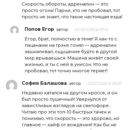
Скорость, обороты, адреналин — это
просто огонь! Парни, кто не пробовал, тот
просто не знает, что такое настоящая езда!
Попов Егор
автор
23.06.2026 в 07:14
Егор, брат, полностью в теме! Я как-то с
пацанами на трэке гонял — адреналин
зашкаливал, ощущение будто в другой
мир врываешься. Машина живёт своей
жизнью, и ты с ней в унисон. Кто не
пробовал, тот точно многое теряет!
София Балашова
автор
23.07.2024 в 06:47
Недавно катался на другом кроссе, и он
был просто пушечный! Увернулся от
завистливых взглядов на светофоре.
Читаю про эти топ-10 быстрых тачек и
понимаю, что скорость — это здорово, но
главное — кайф от вождения! Как бы не