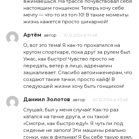
вжимаешься. На трассе почувствовал себя
настоящим гонщиком. Теперь хочу себе
мечту — что-то из топ-10! В такие моменты
жизнь кажется просто шикарной!
Артём
автор
10.12.2024 в 10:48
О, вот это тема! Я как-то прокатился на
крутом спорткаре, пока друг за рулем был.
Ужас, как быстро! Чувство просто не
передать, ветер в лицо, адреналин
зашкаливает. Спасибо автоинженерам, что
создают такие тачки, просто кайф! В
следующей жизни хочу быть гонщиком!
Даниил Золотов
автор
20.12.2024 в 05:46
Слушай, был у меня случай! Как-то раз
катался на тачке друга, и он такой:
«Смотри, как быстро еду!». Я чуть ли под
сиденье не заполз! Эти машины реально
гонки, как в фильмах! Я бы себе такую взял,