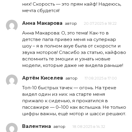
них! Скорость — это прям кайф! Надеюсь,
мечта сбудется!
Анна Макарова
автор
20.07.2025 в 18:22
Анна Макарова: О, это тема! Как-то в
детстве папа привез меня на суперкар
шоу – я в полном ахуе была от скорости и
звука моторов! Спасибо за статью, кайфово
вспомнить те эмоции и узнать новые
модели, которые даже не видела раньше!
Артём Киселев
автор
17.08.2025 в 17:00
Топ-10 быстрых тачек — огонь. На треке
видел один из них: на старте меня
прижало к сиденью, я прокатился в
пассажире — 0–100 как вспышка. Не только
цифры важны, ещё мотор и шасси решают.
Валентина
автор
18.08.2025 в 14:32