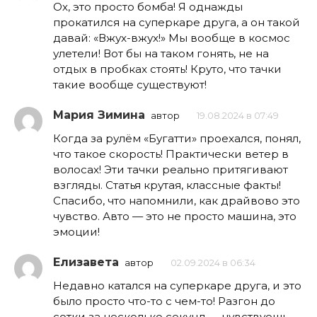
Ох, это просто бомба! Я однажды
прокатился на суперкаре друга, а он такой
давай: «Вжух-вжух!» Мы вообще в космос
улетели! Вот бы на таком гонять, не на
отдых в пробках стоять! Круто, что тачки
такие вообще существуют!
Мария Зимина
автор
19.08.2024 в 07:49
Когда за рулём «Бугатти» проехался, понял,
что такое скорость! Практически ветер в
волосах! Эти тачки реально притягивают
взгляды. Статья крутая, классные факты!
Спасибо, что напомнили, как драйвово это
чувство. Авто — это не просто машина, это
эмоции!
Елизавета
автор
02.09.2024 в 06:34
Недавно катался на суперкаре друга, и это
было просто что-то с чем-то! Разгон до
сотки за несколько секунд — чувствуешь