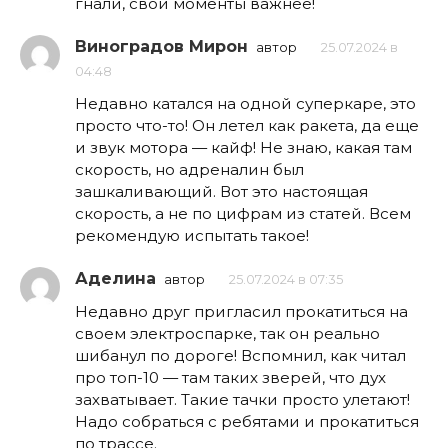
гнали, свои моменты важнее!
Виноградов Мирон
автор
25.07.2024 в
04:48
Недавно катался на одной суперкаре, это
просто что-то! Он летел как ракета, да еще
и звук мотора — кайф! Не знаю, какая там
скорость, но адреналин был
зашкаливающий. Вот это настоящая
скорость, а не по цифрам из статей. Всем
рекомендую испытать такое!
Аделина
автор
25.07.2024 в 07:35
Недавно друг пригласил прокатиться на
своем электроспарке, так он реально
шибанул по дороге! Вспомнил, как читал
про топ-10 — там таких зверей, что дух
захватывает. Такие тачки просто улетают!
Надо собраться с ребятами и прокатиться
по трассе.