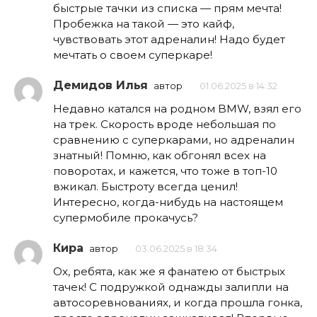
быстрые тачки из списка — прям мечта!
Пробежка на такой — это кайф,
чувствовать этот адреналин! Надо будет
мечтать о своем суперкаре!
Демидов Илья
автор
01.06.2025 в 14:32
Недавно катался на родном BMW, взял его
на трек. Скорость вроде небольшая по
сравнению с суперкарами, но адреналин
знатный! Помню, как обгонял всех на
поворотах, и кажется, что тоже в топ-10
вжикал. Быстроту всегда ценил!
Интересно, когда-нибудь на настоящем
супермобиле прокачусь?
Кира
автор
03.06.2025 в 18:34
Ох, ребята, как же я фанатею от быстрых
тачек! С подружкой однажды залипли на
автосоревнованиях, и когда прошла гонка,