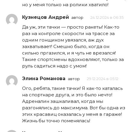
но у меня только на ролики хватило!
Кузнецов Андрей
автор
24.12.2024 в 06:35
Да уж, эти тачки — просто ракеты! Как-то
раз на контроле скорости на трассе за
одним гонщиком увязался, аж дух
захватывает! Смешно было, когда он
сильно пргазился, и я чуть не врезался!
Такие спортсмены вдохновляют, только за
руль садиться надо с умом!
Элина Романова
автор
29.12.2024 в 05:12
Ого, ребята, такие тачки! Я как-то каталась
на спорткаре друга, и это было нечто!
Адреналин зашкаливал, когда мы
разгонялись до максимума. Вот бы одна из
этих красавиц оказалась у меня в гараже!
Жизнь бы точно поменялась!