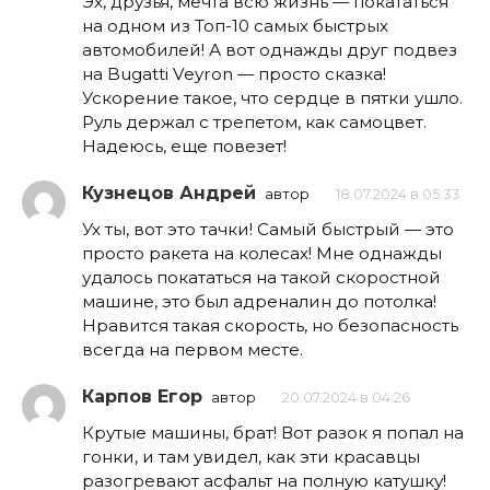
Эх, друзья, мечта всю жизнь — покататься
на одном из Топ-10 самых быстрых
автомобилей! А вот однажды друг подвез
на Bugatti Veyron — просто сказка!
Ускорение такое, что сердце в пятки ушло.
Руль держал с трепетом, как самоцвет.
Надеюсь, еще повезет!
Кузнецов Андрей
автор
18.07.2024 в 05:33
Ух ты, вот это тачки! Самый быстрый — это
просто ракета на колесах! Мне однажды
удалось покататься на такой скоростной
машине, это был адреналин до потолка!
Нравится такая скорость, но безопасность
всегда на первом месте.
Карпов Егор
автор
20.07.2024 в 04:26
Крутые машины, брат! Вот разок я попал на
гонки, и там увидел, как эти красавцы
разогревают асфальт на полную катушку!