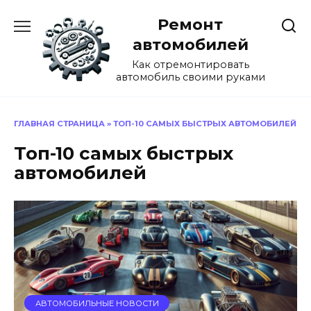
Перейти
Ремонт
к
содержанию
автомобилей
Как отремонтировать
автомобиль своими руками
ГЛАВНАЯ СТРАНИЦА
»
ТОП-10 САМЫХ БЫСТРЫХ АВТОМОБИЛЕЙ
Топ-10 самых быстрых
автомобилей
АВТОМОБИЛЬНЫЕ НОВОСТИ