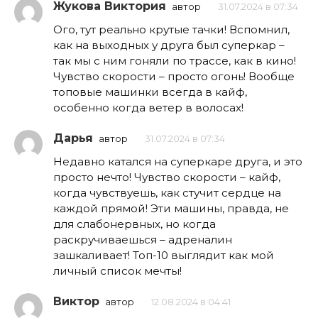
Жукова Виктория
автор
31.07.2024 в 07:34
Ого, тут реально крутые тачки! Вспомнил,
как на выходных у друга был суперкар –
так мы с ним гоняли по трассе, как в кино!
Чувство скорости – просто огонь! Вообще
топовые машинки всегда в кайф,
особенно когда ветер в волосах!
Дарья
автор
31.07.2024 в 07:34
Недавно катался на суперкаре друга, и это
просто нечто! Чувство скорости – кайф,
когда чувствуешь, как стучит сердце на
каждой прямой! Эти машины, правда, не
для слабонервных, но когда
раскручиваешься – адреналин
зашкаливает! Топ-10 выглядит как мой
личный список мечты!
Виктор
автор
12.08.2024 в 04:41