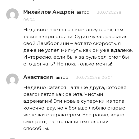
Михайлов Андрей
автор
30.07.2024 в
06:04
Недавно залетал на выставку тачек, там
такие звери стояли! Один чувак раскатал
свой Ламборгини – вот это скорость, я
даже не успел мигнуть, как он уже вдалеке.
Интересно, если бы я за руль сел, смог бы
его догнать? Но пока только мечты!
Анастасия
автор
30.07.2024 в 06:04
Недавно катался на тачке друга, которая
разгоняется как ракета. Чистый
адреналин! Эти новые суперчки из топа,
конечно, вау, но я больше люблю старые
железки с характером. Все равно, круто
смотреть, на что наши технологии
способны.