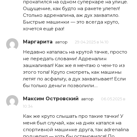
прокатился на одном суперкаре на улице.
Ощущение, как будто на ракете улетел!
Столько адреналина, аж дух захватило.
Быстрые машинки — это всегда круто,
хочется ещё раз!
Маргарита
автор
29.04.2025 в 14:10
Недавно каталась на крутой тачке, просто
не передать словами! Адреналин
зашкаливал! Как же я мечтаю о чем-то из
этого топа! Круто смотреть, как машины
летят по асфальту, а дух захватывает! Если
бы только деньги позволили…
Максим Островский
автор
06.05.2025 в
10:34
Как же круто слышать про такие тачки! У
меня был случай, как на днях катался на
спортивной машинке друга, так adrenalina
подцепил — хоть бы остановился! По