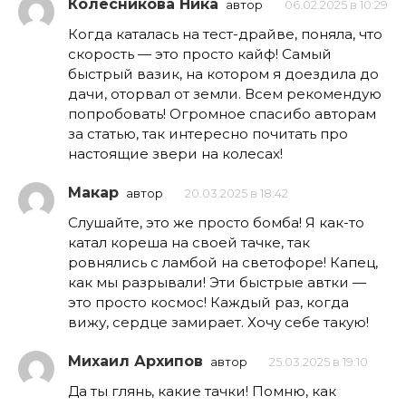
Колесникова Ника
автор
06.02.2025 в 10:29
Когда каталась на тест-драйве, поняла, что
скорость — это просто кайф! Самый
быстрый вазик, на котором я доездила до
дачи, оторвал от земли. Всем рекомендую
попробовать! Огромное спасибо авторам
за статью, так интересно почитать про
настоящие звери на колесах!
Макар
автор
20.03.2025 в 18:42
Слушайте, это же просто бомба! Я как-то
катал кореша на своей тачке, так
ровнялись с ламбой на светофоре! Капец,
как мы разрывали! Эти быстрые автки —
это просто космос! Каждый раз, когда
вижу, сердце замирает. Хочу себе такую!
Михаил Архипов
автор
25.03.2025 в 19:10
Да ты глянь, какие тачки! Помню, как