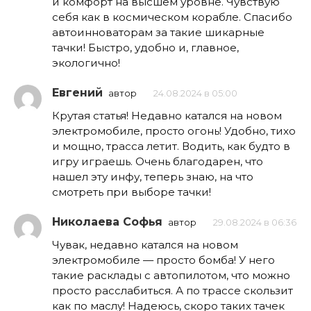
и комфорт на высшем уровне. Чувствую
себя как в космическом корабле. Спасибо
автоинноваторам за такие шикарные
тачки! Быстро, удобно и, главное,
экологично!
Евгений
автор
24.08.2024 в 05:00
Крутая статья! Недавно катался на новом
электромобиле, просто огонь! Удобно, тихо
и мощно, трасса летит. Водить, как будто в
игру играешь. Очень благодарен, что
нашел эту инфу, теперь знаю, на что
смотреть при выборе тачки!
Николаева Софья
автор
29.08.2024 в 06:36
Чувак, недавно катался на новом
электромобиле — просто бомба! У него
такие расклады с автопилотом, что можно
просто расслабиться. А по трассе скользит
как по маслу! Надеюсь, скоро таких тачек