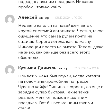
подход к дальним поездкам. Никаких
пробок – только кайф!
Алексей
автор
09.12.2024 в 10:30
Недавно катался на новейшем авто с
крутой системой автопилота. Честно, такое
ощущение, что сам за рулем почти не
сидишь! Дорога летела, как по маслу.
Инновации просто на высоте! Теперь даже
не знаю, как раньше без всего этого
обходился.
Кузьмин Даниэль
автор
12.12.2024 в 09:12
Привет! У меня был случай, когда катался
на новом электромобиле по трассе.
Чувство кайфа! Тишина, скорость, да еще и
зарядка супер быстрая. Такие тачки
реально меняют подход к дальним
поездкам. Вот бы все машины такими
стали!