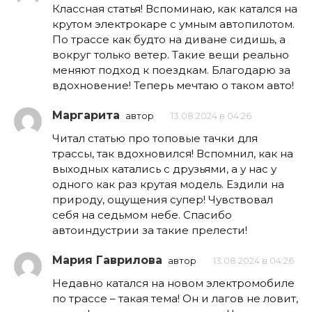
Классная статья! Вспоминаю, как катался на
крутом электрокаре с умным автопилотом.
По трассе как будто на диване сидишь, а
вокруг только ветер. Такие вещи реально
меняют подход к поездкам. Благодарю за
вдохновение! Теперь мечтаю о таком авто!
Маргарита
автор
13.08.2024 в 04:26
Читал статью про топовые тачки для
трассы, так вдохновился! Вспомнил, как на
выходных катались с друзьями, а у нас у
одного как раз крутая модель. Ездили на
природу, ощущения супер! Чувствовал
себя на седьмом небе. Спасибо
автоиндустрии за такие прелести!
Мария Гаврилова
автор
13.08.2024 в 04:26
Недавно катался на новом электромобиле
по трассе – такая тема! Он и лагов не ловит,