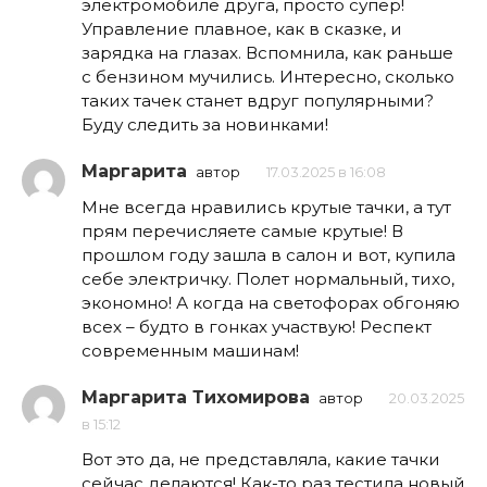
электромобиле друга, просто супер!
Управление плавное, как в сказке, и
зарядка на глазах. Вспомнила, как раньше
с бензином мучились. Интересно, сколько
таких тачек станет вдруг популярными?
Буду следить за новинками!
Маргарита
автор
17.03.2025 в 16:08
Мне всегда нравились крутые тачки, а тут
прям перечисляете самые крутые! В
прошлом году зашла в салон и вот, купила
себе электричку. Полет нормальный, тихо,
экономно! А когда на светофорах обгоняю
всех – будто в гонках участвую! Респект
современным машинам!
Маргарита Тихомирова
автор
20.03.2025
в 15:12
Вот это да, не представляла, какие тачки
сейчас делаются! Как-то раз тестила новый