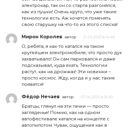
электрокар, так он со старта разгонялся,
как из пушки! Очень круто, что уже такие
технологии есть. Аж хочется поменять
свою старушку на что-то из этого списка!
Мирон Королев
автор
21.03.2025 в 14:48
О, ребята, я как-то катался на таком
крутейшем электромобиле, что просто дух
захватывало! Он сам парковался и даже
подсказывал, куда ехать. Технологии
растут, как на дрожжах! Эти новинки –
просто космос. Жду, когда и у нас такие
появятся!
Фёдор Нечаев
автор
07.04.2025 в 14:50
Братцы, глянул на эти тачки — просто
загляденье! Помню, как на одном
автофестивале катался на концепте с
автопилотом. Чувак, ощущения как в