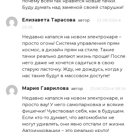
почему всем так нравятся новые тачки.
Буду думать над заменой своей старушки!
Елизавета Тарасова
автор
23.08.2024 в
05:36
Недавно катался на новом электрокаре –
просто огонь! Система управления прям
космос, а дизайн прям на стиле. Такие
тачки реально делают жизнь проще! После
него даже не хочется садиться в свою
старую ласточку. Жду, не дождусь, когда у
нас такие будут в массовом доступе!
Мария Гаврилова
автор
25.08.2024 в 08:04
Недавно катался на новом электрокаре, и
просто вау! У него самопарковка и всякие
фишечки! Чувствовал себя, как в будущем.
Если кто-то думает, что автомобили не
могут удивлять, они явно отстали от жизни.
Автоинновации – это реально круто!