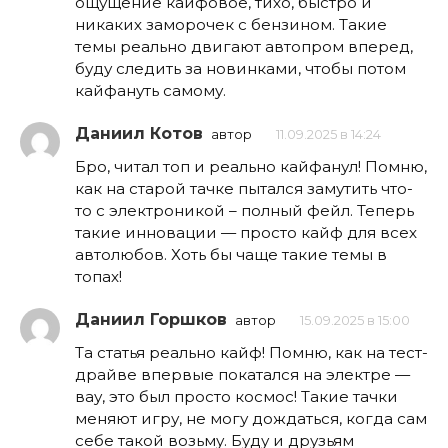
ощущение кайфовое, тихо, быстро и
никаких заморочек с бензином. Такие
темы реально двигают автопром вперед,
буду следить за новинками, чтобы потом
кайфануть самому.
Даниил Котов
автор
11.09.2025 в 14:24
Бро, читал топ и реально кайфанул! Помню,
как на старой тачке пытался замутить что-
то с электроникой – полный фейл. Теперь
такие инновации — просто кайф для всех
автолюбов. Хоть бы чаще такие темы в
топах!
Даниил Горшков
автор
15.09.2025 в 15:00
Та статья реально кайф! Помню, как на тест-
драйве впервые покатался на электре —
вау, это был просто космос! Такие тачки
меняют игру, не могу дождаться, когда сам
себе такой возьму. Буду и друзьям