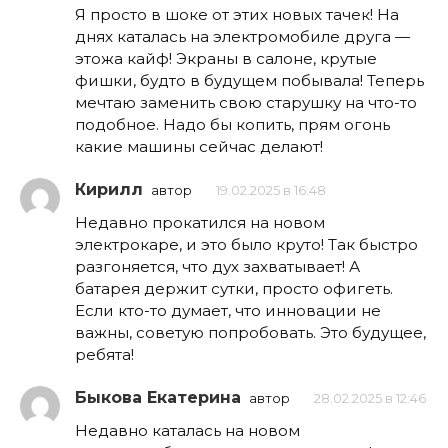
Я просто в шоке от этих новых тачек! На
днях каталась на электромобиле друга —
этожа кайф! Экраны в салоне, крутые
фишки, будто в будущем побывала! Теперь
мечтаю заменить свою старушку на что-то
подобное. Надо бы копить, прям огонь
какие машины сейчас делают!
Кирилл
автор
19.02.2025 в 16:48
Недавно прокатился на новом
электрокаре, и это было круто! Так быстро
разгоняется, что дух захватывает! А
батарея держит сутки, просто офигеть.
Если кто-то думает, что инновации не
важны, советую попробовать. Это будущее,
ребята!
Быкова Екатерина
автор
28.02.2025 в 12:46
Недавно каталась на новом