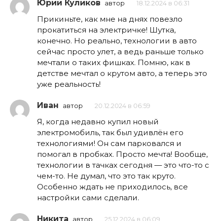
Юрий Куликов
автор
18.12.2024 в 06:31
Прикиньте, как мне на днях повезло
прокатиться на электричке! Шутка,
конечно. Но реально, технологии в авто
сейчас просто улет, а ведь раньше только
мечтали о таких фишках. Помню, как в
детстве мечтал о крутом авто, а теперь это
уже реальность!
Иван
автор
20.12.2024 в 06:59
Я, когда недавно купил новый
электромобиль, так был удивлён его
технологиями! Он сам парковался и
помогал в пробках. Просто мечта! Вообще,
технологии в тачках сегодня — это что-то с
чем-то. Не думал, что это так круто.
Особенно ждать не приходилось, все
настройки сами сделали.
Никита
автор
25.12.2024 в 06:09