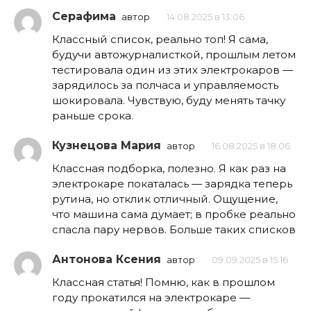
Серафима
автор
14.08.2025 в 13:06
Классный список, реально топ! Я сама,
будучи автожурналисткой, прошлым летом
тестировала один из этих электрокаров —
зарядилось за полчаса и управляемость
шокировала. Чувствую, буду менять тачку
раньше срока.
Кузнецова Мария
автор
16.08.2025 в 18:06
Классная подборка, полезно. Я как раз на
электрокаре покаталась — зарядка теперь
рутина, но отклик отличный. Ощущение,
что машина сама думает; в пробке реально
спасла пару нервов. Больше таких списков
Антонова Ксения
автор
09.09.2025 в 15:16
Классная статья! Помню, как в прошлом
году прокатился на электрокаре —