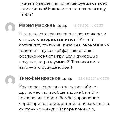
жизнь. Уверен, ты тоже кайфуешь от всех
этих фишек! Какие именно технологии у
тебя?
Мария Маркина
автор
13.08.2024 в 05:35
Недавно катался на новом электрокаре, и
он просто взорвал мне мозг! Умный
автопилот, стильный дизайн и экономия на
топливе — кусок кайфа! Такие тачки
реально меняют игру. Если думаешь о
покупке, не раздумывай! Технологии в
авто — это будущее, брат!
Тимофей Краснов
автор
23.08.2024 в 05:36
Как-то раз катался на электромобиле
друга. Честно, вообще в шоке был! Эти
технологии просто бомба: управление
через приложение, автопилот и зарядка за
считанные минуты. Теперь понимаю,