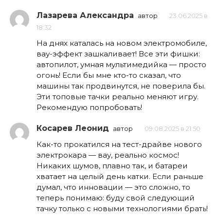
Лазарева Александра
автор
23.06.2025 в
18:32
На днях каталась на новом электромобиле,
вау-эффект зашкаливает! Все эти фишки:
автопилот, умная мультимедийка — просто
огонь! Если бы мне кто-то сказал, что
машины так продвинутся, не поверила бы.
Эти топовые тачки реально меняют игру.
Рекомендую попробовать!
Косарев Леонид
автор
09.08.2025 в 21:50
Как-то прокатился на тест-драйве нового
электрокара — вау, реально космос!
Никаких шумов, плавно так, и батареи
хватает на целый день катки. Если раньше
думал, что инновации — это сложно, то
теперь понимаю: буду свой следующий
тачку только с новыми технологиями брать!