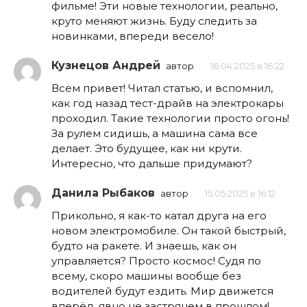
фильме! Эти новые технологии, реально,
круто меняют жизнь. Буду следить за
новинками, впереди весело!
Кузнецов Андрей
автор
16.04.2025 в 16:22
Всем привет! Читал статью, и вспомнил,
как год назад тест-драйв на электрокары
проходил. Такие технологии просто огонь!
За рулем сидишь, а машина сама все
делает. Это будущее, как ни крути.
Интересно, что дальше придумают?
Данила Рыбаков
автор
15.05.2025 в 16:12
Прикольно, я как-то катал друга на его
новом электромобиле. Он такой быстрый,
будто на ракете. И знаешь, как он
управляется? Просто космос! Судя по
всему, скоро машины вообще без
водителей будут ездить. Мир движется
вперёд, явно не застрянем в прошлом!