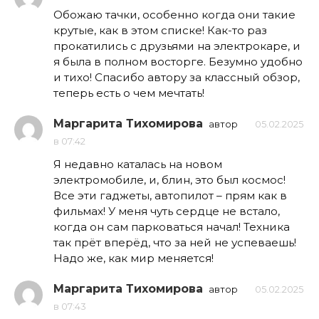
Обожаю тачки, особенно когда они такие
крутые, как в этом списке! Как-то раз
прокатились с друзьями на электрокаре, и
я была в полном восторге. Безумно удобно
и тихо! Спасибо автору за классный обзор,
теперь есть о чем мечтать!
Маргарита Тихомирова
автор
05.02.2025
в 07:42
Я недавно каталась на новом
электромобиле, и, блин, это был космос!
Все эти гаджеты, автопилот – прям как в
фильмах! У меня чуть сердце не встало,
когда он сам парковаться начал! Техника
так прёт вперёд, что за ней не успеваешь!
Надо же, как мир меняется!
Маргарита Тихомирова
автор
05.02.2025
в 07:43