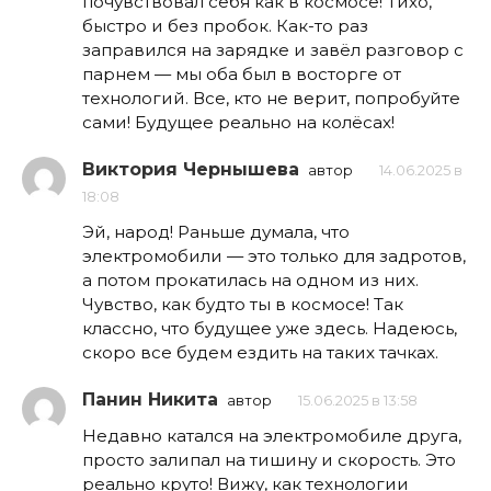
почувствовал себя как в космосе! Тихо,
быстро и без пробок. Как-то раз
заправился на зарядке и завёл разговор с
парнем — мы оба был в восторге от
технологий. Все, кто не верит, попробуйте
сами! Будущее реально на колёсах!
Виктория Чернышева
автор
14.06.2025 в
18:08
Эй, народ! Раньше думала, что
электромобили — это только для задротов,
а потом прокатилась на одном из них.
Чувство, как будто ты в космосе! Так
классно, что будущее уже здесь. Надеюсь,
скоро все будем ездить на таких тачках.
Панин Никита
автор
15.06.2025 в 13:58
Недавно катался на электромобиле друга,
просто залипал на тишину и скорость. Это
реально круто! Вижу, как технологии