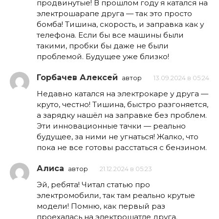
продвинутые! В прошлом году я катался на
электрошарапе друга — так это просто
бомба! Тишина, скорость, и заправка как у
телефона. Если бы все машины были
такими, пробки бы даже не были
проблемой. Будущее уже близко!
Горбачев Алексей
автор
13.09.2024 в 05:24
Недавно катался на электрокаре у друга —
круто, честно! Тишина, быстро разгоняется,
а зарядку нашёл на заправке без проблем.
Эти инновационные тачки — реально
будущее, за ними не угнаться! Жалко, что
пока не все готовы расстаться с бензином.
Алиса
автор
21.12.2024 в 05:23
Эй, ребята! Читал статью про
электромобили, так там реально крутые
модели! Помню, как первый раз
проехалась на электрошатле друга.