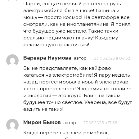
Парни, когда я первый раз сел за руль
электромобиля, был в шоке! Тишина и
мощь — просто космос! На светофоре все
смотрели, как на инопланетянина. Я понял,
что будущее уже настало. Такие тачки
реально поднимают планку! Каждому
рекомендую прокатиться!
Варвара Наумова
автор
23.05.2025 в 04:32
Вы не представляете, как кайфово
кататься на электромобиле! Я пару недель
назад протестировала новый электрокар,
так он просто летает! Экономия на топливе
и экология — это круто! Блин, на таком
будущее точно светлое. Уверена, все будут
ездить на таких!
Мирон Быков
автор
27.05.2025 в 17:56
Когда пересел на электромобиль,