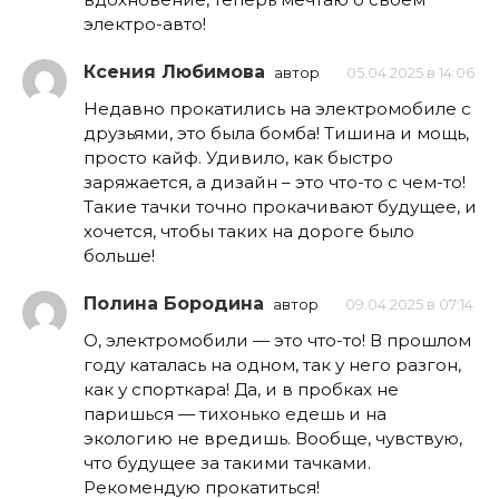
электро-авто!
Ксения Любимова
автор
05.04.2025 в 14:06
Недавно прокатились на электромобиле с
друзьями, это была бомба! Тишина и мощь,
просто кайф. Удивило, как быстро
заряжается, а дизайн – это что-то с чем-то!
Такие тачки точно прокачивают будущее, и
хочется, чтобы таких на дороге было
больше!
Полина Бородина
автор
09.04.2025 в 07:14
О, электромобили — это что-то! В прошлом
году каталась на одном, так у него разгон,
как у спорткара! Да, и в пробках не
паришься — тихонько едешь и на
экологию не вредишь. Вообще, чувствую,
что будущее за такими тачками.
Рекомендую прокатиться!